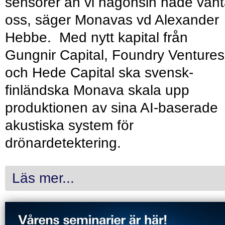
sensorer än vi någonsin hade vänt
oss, säger Monavas vd Alexander
Hebbe. Med nytt kapital från
Gungnir Capital, Foundry Ventures
och Hede Capital ska svensk-
finländska Monava skala upp
produktionen av sina AI-baserade
akustiska system för
drönardetektering.
Läs mer...