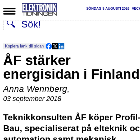
SÖNDAG 9 AUGUSTI 2026
VEC
Kopiera länk till sidan
ÅF stärker
energisidan i Finland
Anna Wennberg
,
03 september 2018
Teknikkonsulten ÅF köper Profil
Bau, specialiserat på elteknik o
automation samt mekanisk