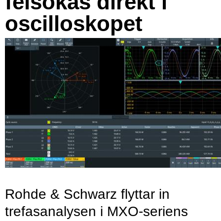
felsökas direkt i
oscilloskopet
Rohde & Schwarz flyttar in
trefasanalysen i MXO-seriens