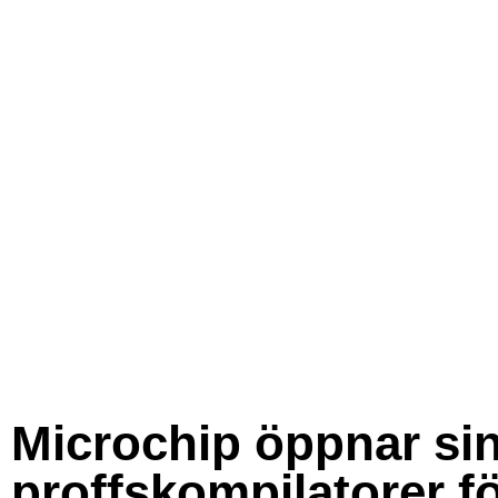
Microchip öppnar si
proffskompilatorer f