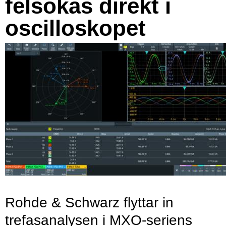
felsökas direkt i
oscilloskopet
Rohde & Schwarz flyttar in
trefasanalysen i MXO-seriens