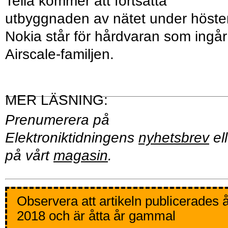
Telia kommer att fortsätta
utbyggnaden av nätet under höste
Nokia står för hårdvaran som ingår 
Airscale-familjen.
Prenumerera på
Elektroniktidningens
nyhetsbrev
ell
på vårt
magasin
.
Observera att artikeln publicerades 
2018 och är åtta år gammal