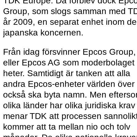
TDK Europe. Då förblev dock Epc
Group, som slogs samman med T
år 2009, en separat enhet inom d
japanska koncernen.
Från idag försvinner Epcos Group,
eller Epcos AG som moderbolaget
heter. Samtidigt är tanken att alla
andra Epcos-enheter världen över
också ska byta namn. Men efters
olika länder har olika juridiska krav
menar TDK att processen sannolik
kommer att ta mellan nio och tolv