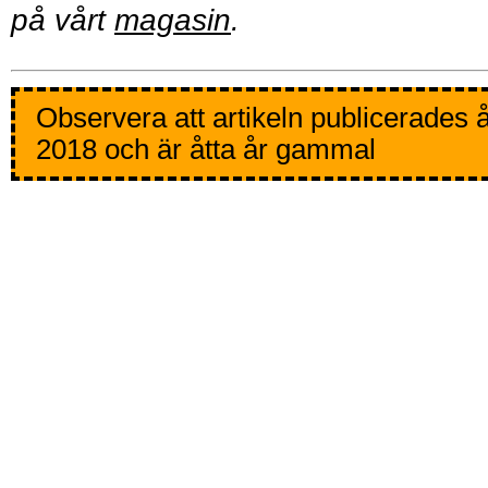
på vårt
magasin
.
Observera att artikeln publicerades 
2018 och är åtta år gammal