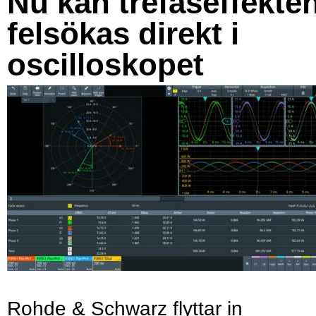
Nu kan trefaseffekte
felsökas direkt i
oscilloskopet
Rohde & Schwarz flyttar in