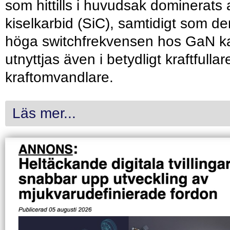
som hittills i huvudsak dominerats 
kiselkarbid (SiC), samtidigt som de
höga switchfrekvensen hos GaN k
utnyttjas även i betydligt kraftfullar
kraftomvandlare.
Läs mer...