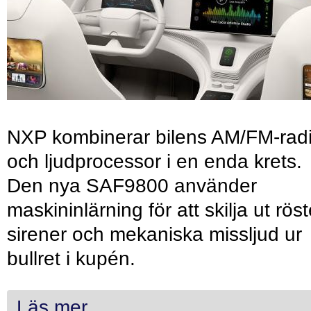
NXP kombinerar bilens AM/FM-rad
och ljudprocessor i en enda krets.
Den nya SAF9800 använder
maskininlärning för att skilja ut röst
sirener och mekaniska missljud ur
bullret i kupén.
Läs mer...