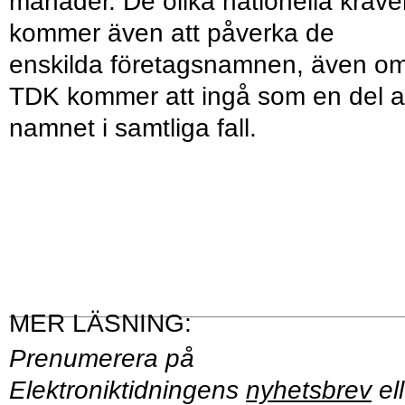
månader. De olika nationella krav
kommer även att påverka de
enskilda företagsnamnen, även o
TDK kommer att ingå som en del 
namnet i samtliga fall.
Prenumerera på
Elektroniktidningens
nyhetsbrev
ell