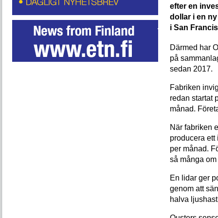
efter en inve
dollar i en 
i San Franci
Därmed har Ou
på sammanlagt
sedan 2017.
Fabriken invi
redan startat
månad. Företa
När fabriken e
producera ett
per månad. Fö
så många om e
En lidar ger p
genom att sänd
halva ljushas
Ousters sens