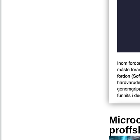
Microc
proffs