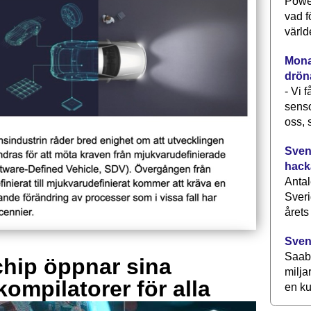
Power
vad f
värld
Monav
drön
- Vi 
senso
oss, 
Svens
hack
Antal
Sveri
årets
Sven
Saab 
hip öppnar sina
milja
kompilatorer för alla
en ku