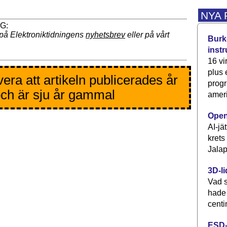
NYA
på Elektroniktidningens
nyhetsbrev
eller på vårt
Burke
inst
16 vi
plus
era att artikeln publicerades år
progr
ch är sju år gammal
ameri
Open
AI-jä
krets
Jalap
3D-li
Vad s
hade
centi
ESD-