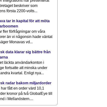
 Integrations har presenterat
öretaget beskriver som
ens första 2200-volts...
a tar in kapital för att möta
arboomen
får fler förfrågningar om våra
rer än vi någonsin hade väntat
säger Monavas vd...
k data klarar sig bättre från
arna
et läckta användarkonton i
ge fortsatte att minska under
 andra kvartal. Enligt nya...
sk radar bakom miljardorder
har fått en order värd 10,1
rder kronor på två GlobalEye till
nd i Mellanöstern....