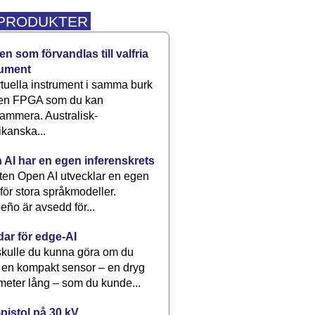
 PRODUKTER
n som förvandlas till valfria
rument
rtuella instrument i samma burk
 en FPGA som du kan
ammera. Australisk-
kanska...
 AI har en egen inferenskrets
tten Open AI utvecklar en egen
 för stora språkmodeller.
eño är avsedd för...
dar för edge-AI
kulle du kunna göra om du
 en kompakt sensor – en dryg
meter lång – som du kunde...
pistol på 30 kV