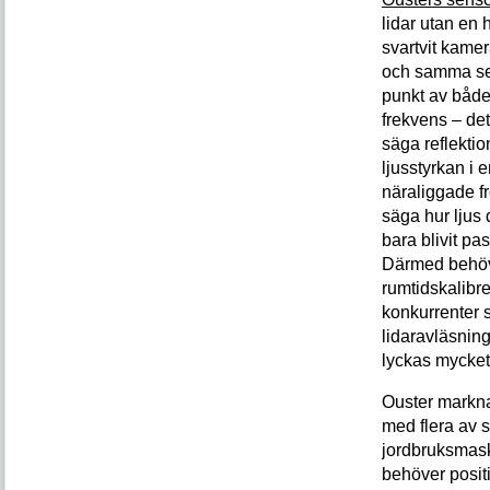
lidar utan en 
svartvit kamer
och samma sen
punkt av både
frekvens – det 
säga reflekti
ljusstyrkan i 
näraliggade fr
säga hur ljus
bara blivit pas
Därmed behöv
rumtidskalibr
konkurrenter 
lidaravläsnin
lyckas mycket
Ouster markna
med flera av 
jordbruksmask
behöver positi