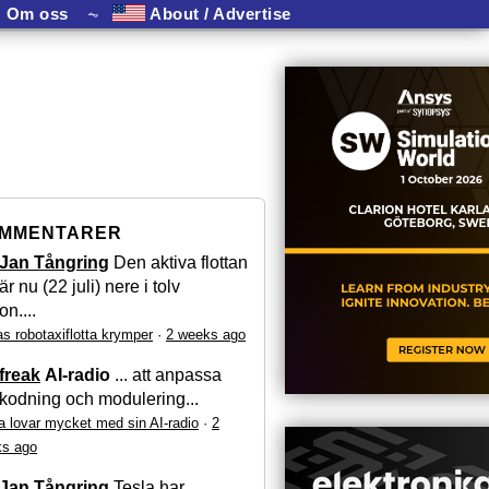
Om oss
⏦
About / Advertise
MMENTARER
Jan Tångring
Den aktiva flottan
är nu (22 juli) nere i tolv
on....
as robotaxiflotta krymper
·
2 weeks ago
freak
AI-radio
... att anpassa
kodning och modulering...
a lovar mycket med sin AI-radio
·
2
s ago
Jan Tångring
Tesla har