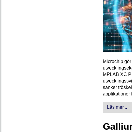
Microchip gör 
utvecklingsek
MPLAB XC Pro-
utvecklingssvi
sänker tröskel
applikationer 
Läs mer...
Galliu