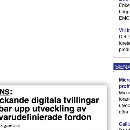
Enkel
högpr
EMC P
Vill 
Det G
föret
produ
SEN
Micr
proff
Micro
förän
utve
göra 
Galli