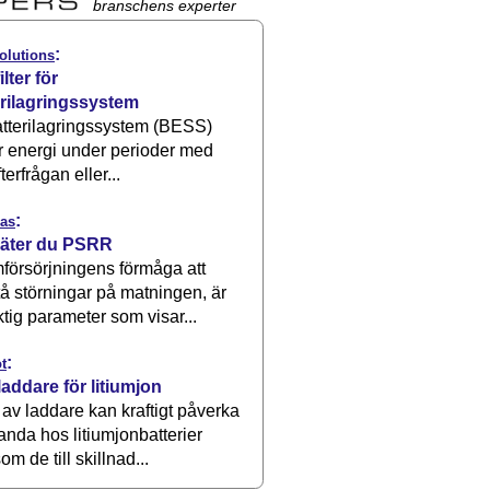
branschens experter
:
olutions
ilter för
erilagringssystem
atterilagringssystem (BESS)
r energi under perioder med
terfrågan eller...
:
as
äter du PSRR
försörjningens förmåga att
å störningar på matningen, är
ktig parameter som visar...
:
t
laddare för litiumjon
 av laddare kan kraftigt påverka
anda hos litiumjonbatterier
om de till skillnad...