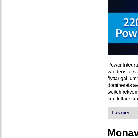
Power Integra
världens förs
flyttar galliu
dominerats av
switchfrekven
kraftfullare k
Läs mer...
Monava