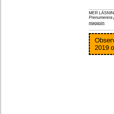
Prenumerera 
magasin
.
Observ
2019 o