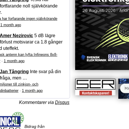
fortfarande noll självkörande
r.
a har forfarande ingen självkörande
·
1 month ago
Amer Nezirovic
5 dB lägre
förlust motsvarar ca 1.8 gånger
 uteffekt.
sk antenn kan lyfta Infineons 8x8-
r
·
1 month ago
Jan Tångring
Inte svar på din
fråga, men …
iljoner till zinkjon- och
dinbatterier
·
1 month ago
Kommentarer via
Disqus
Bidrag från