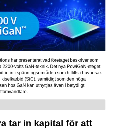
tions har presenterat vad företaget beskriver som
ta 2200-volts GaN-teknik. Det nya PowiGaN-steget
mnitrid in i spänningsområden som hittills i huvudsak
 kiselkarbid (SiC), samtidigt som den höga
sen hos GaN kan utnyttjas även i betydligt
raftomvandlare.
 tar in kapital för att