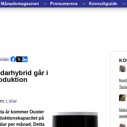
Månadsmagasinet
⏦
Prenumerera
⏦
Konsultguide
⏦
 sidan
KO
darhybrid går i
oduktion
ford
Tesl
Lidar
Noki
etta år kommer Ouster
week
oduktionskapacitet på
idar per månad. Detta