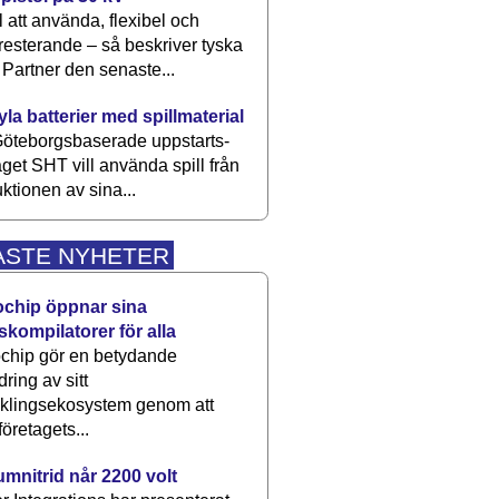
 att använda, flexibel och
esterande – så beskriver tyska
artner den senaste...
kyla batterier med spillmaterial
öteborgsbaserade upp­starts­
aget SHT vill använda spill från
ktionen av sina...
ASTE NYHETER
ochip öppnar sina
skompilatorer för alla
chip gör en betydande
dring av sitt
cklingsekosystem genom att
företagets...
umnitrid når 2200 volt