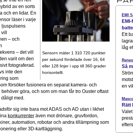
hybrid av en sorts
a och en lidar. En
EMI S
sor läser i varje
EMI-f
 ljuspulsens
batt
vill
Ett b
onen – och
lagra
en
låg ef
ekvens – det vill
Sensorn mäter 1 310 720 punkter
 den varit om den
per sekund fördelade över 16, 64
Renes
sivt fotograferad.
eller 128 linjer i upp till 360 grader
Så m
s inte den
horisontellt.
Ström
ering som
motst
som försöker fusionera en separat kamera- och
en vi
g behöver göra, och som om man får tro Ouster oftast
 dåligt med.
Masco
Rätt 
dsför sig inte bara mot ADAS och AD utan i likhet
Valet
sina
konkurrenter
även mot drönare, gruvfordon,
prest
iner, automation, robotar och andra tillämpning som
efters
onering eller 3D-kartläggning.