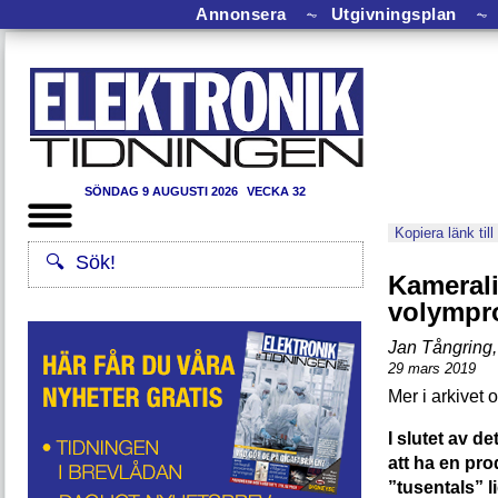
Annonsera
⏦
Utgivningsplan
⏦
SÖNDAG 9 AUGUSTI 2026
VECKA 32
Kopiera länk till
Kamerali
volympr
Jan Tångring
,
29 mars 2019
I slutet av d
att ha en pr
”tusentals” l