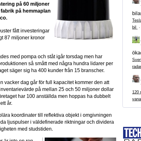
stering på 60 miljoner
ny fabrik på hemmaplan
bila
sco.
Tesl
bil
ster fått investeringar
 87 miljoner kronor
ökad
gdes med pompa och ståt igår torsdag men har
Sven
 produktionen så smått med några hundra lidarer per
rada
get säger sig ha 400 kunder från 15 branscher.
n vacker dag går för full kapacitet kommer den att
 inventarievärde på mellan 25 och 50 miljoner dollar
120 m
retaget har 100 anställda men hoppas ha dubbelt
vana
tt år.
olära koordinater till reflektiva objekt i omgivningen
a ljuspulser i väldefinerade riktningar och dividera
tigheten med studstiden.
or
är inte en ren