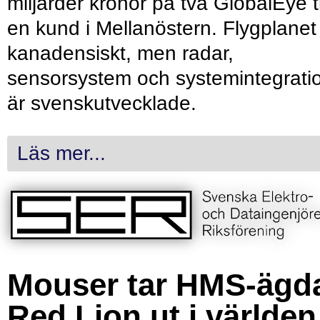
miljarder kronor på två GlobalEye ti
en kund i Mellanöstern. Flygplanet
kanadensiskt, men radar,
sensorsystem och systemintegrati
är svenskutvecklade.
Läs mer...
Mouser tar HMS-ägd
Red Lion ut i världen