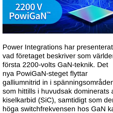
Power Integrations har presenterat
vad företaget beskriver som värld
första 2200-volts GaN-teknik. Det
nya PowiGaN-steget flyttar
galliumnitrid in i spänningsområde
som hittills i huvudsak dominerats 
kiselkarbid (SiC), samtidigt som de
höga switchfrekvensen hos GaN k