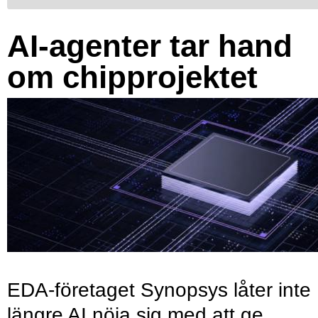
AI-agenter tar hand
om chipprojektet
EDA-företaget Synopsys låter inte
längre AI nöja sig med att ge