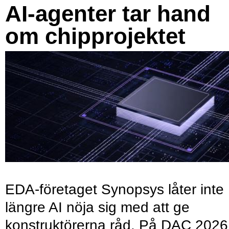
AI-agenter tar hand
om chipprojektet
EDA-företaget Synopsys låter inte
längre AI nöja sig med att ge
konstruktörerna råd. På DAC 2026