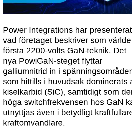
Power Integrations har presenterat
vad företaget beskriver som värld
första 2200-volts GaN-teknik. Det
nya PowiGaN-steget flyttar
galliumnitrid in i spänningsområde
som hittills i huvudsak dominerats 
kiselkarbid (SiC), samtidigt som de
höga switchfrekvensen hos GaN k
utnyttjas även i betydligt kraftfullar
kraftomvandlare.