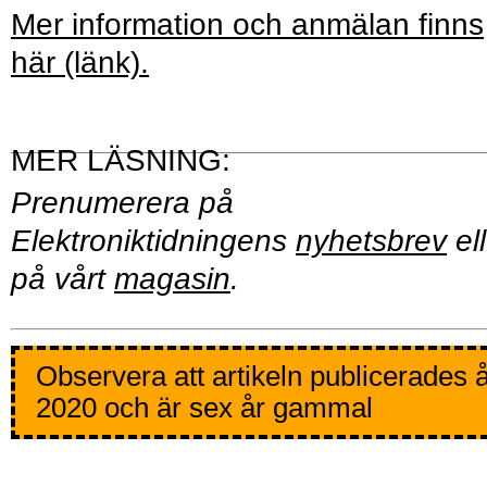
Mer information och anmälan finns
här (länk).
Prenumerera på
Elektroniktidningens
nyhetsbrev
ell
på vårt
magasin
.
Observera att artikeln publicerades 
2020 och är sex år gammal