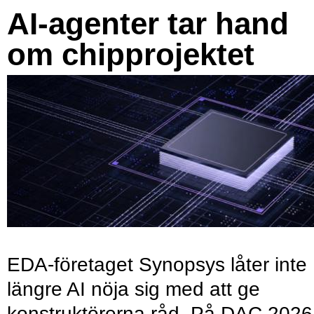
AI-agenter tar hand
om chipprojektet
EDA-företaget Synopsys låter inte
längre AI nöja sig med att ge
konstruktörerna råd. På DAC 2026