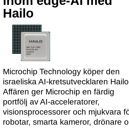
inom edge-AI med
Hailo
Microchip Technology köper den
israeliska AI-kretsutvecklaren Hailo
Affären ger Microchip en färdig
portfölj av AI-acceleratorer,
visionsprocessorer och mjukvara f
robotar, smarta kameror, drönare 