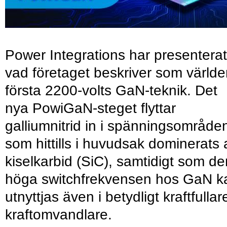
Power Integrations har presenterat
vad företaget beskriver som värld
första 2200-volts GaN-teknik. Det
nya PowiGaN-steget flyttar
galliumnitrid in i spänningsområde
som hittills i huvudsak dominerats 
kiselkarbid (SiC), samtidigt som de
höga switchfrekvensen hos GaN k
utnyttjas även i betydligt kraftfullar
kraftomvandlare.