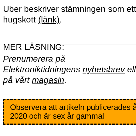
Uber beskriver stämningen som et
hugskott
(länk)
.
Prenumerera på
Elektroniktidningens
nyhetsbrev
ell
på vårt
magasin
.
Observera att artikeln publicerades 
2020 och är sex år gammal