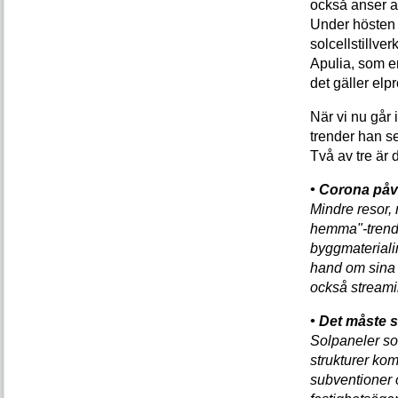
också anser at
Under hösten 
solcellstillver
Apulia, som e
det gäller elpr
När vi nu går 
trender han se
Två av tre är 
• Corona på
Mindre resor,
hemma"-trend h
byggmateriali
hand om sina
också streamin
• Det måste s
Solpaneler so
strukturer komm
subventioner 