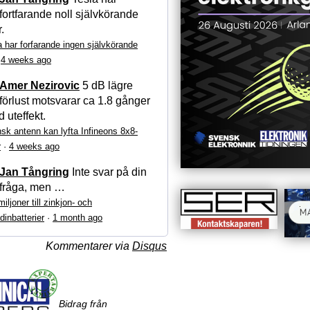
fortfarande noll självkörande
r.
a har forfarande ingen självkörande
·
4 weeks ago
Amer Nezirovic
5 dB lägre
förlust motsvarar ca 1.8 gånger
 uteffekt.
sk antenn kan lyfta Infineons 8x8-
r
·
4 weeks ago
Jan Tångring
Inte svar på din
fråga, men …
iljoner till zinkjon- och
dinbatterier
·
1 month ago
Kommentarer via
Disqus
Bidrag från