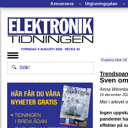
Annonsera
⏦
Utgivningsplan
⏦
TORSDAG 6 AUGUSTI 2026
VECKA 32
Kopiera länk till
Trendspan
Sven om 
Anna Wennbe
16 december 20
Ingen uppska
pandemin har
effekter på s