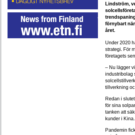
Lindström, v
solcellsföret
trendspaning
förnybart när 
året.
Under 2020 ha
strategi. För
företagets sen
– Nu lägger vi 
industribolag 
solcellstillve
tillverkning o
Redan i slutet
för sina solpa
tanken att säk
kunder i Kina.
Pandemin fick