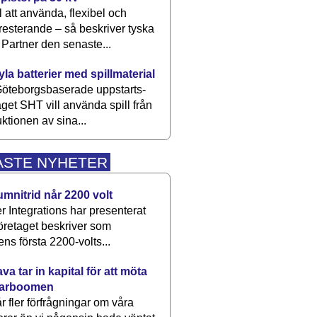
 att använda, flexibel och
esterande – så beskriver tyska
artner den senaste...
kyla batterier med spillmaterial
öteborgsbaserade upp­starts­
aget SHT vill använda spill från
ktionen av sina...
ASTE NYHETER
umnitrid når 2200 volt
 Integrations har presenterat
öretaget beskriver som
ens första 2200-volts...
a tar in kapital för att möta
arboomen
får fler förfrågningar om våra