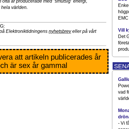
ofta är producerade med ”smutsig” energi,
Enkel
 hela världen.
högpr
EMC P
Vill 
på Elektroniktidningens
nyhetsbrev
eller på vårt
Det G
föret
produ
era att artikeln publicerades år
ch är sex år gammal
SEN
Galli
Power
vad f
värld
Monav
drön
- Vi 