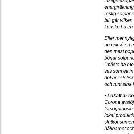
fastighetsägar
energiräknin
rostig solpan
bil, går vilken
kanske ha e
Eller mer nyl
nu också en m
den mest popu
börjar solpane
’’måste ha me
ses som ett in
det är estetisk
och runt sina
• Lokalt är co
Corona avslöj
försörjningske
lokal produkti
slutkonsument
hållbarhet och