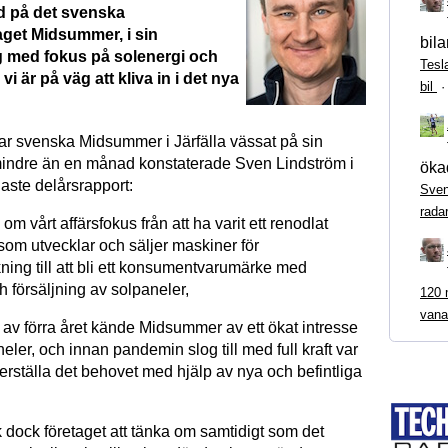
d på det svenska
aget Midsummer, i sin
bila
 med fokus på solenergi och
Tesl
vi är på väg att kliva in i det nya
bil
r svenska Midsummer i Järfälla vässat på sin
 mindre än en månad konstaterade Sven Lindström i
ökad
aste delårsrapport:
Sven
rada
om vårt affärsfokus från att ha varit ett renodlat
som utvecklar och säljer maskiner för
rkning till att bli ett konsumentvarumärke med
ch försäljning av solpaneler,
120 m
vana
 av förra året kände Midsummer av ett ökat intresse
neler, och innan pandemin slog till med full kraft var
erställa det behovet med hjälp av nya och befintliga
 dock företaget att tänka om samtidigt som det