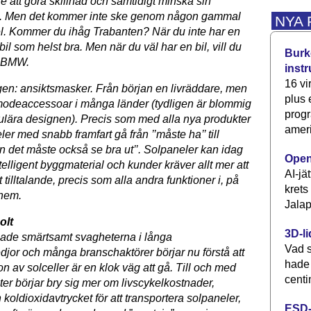
e att göra skillnad och samtidigt minska sin
g. Men det kommer inte ske genom någon gammal
NYA
el. Kommer du ihåg Trabanten? När du inte har en
 bil som helst bra. Men när du väl har en bil, vill du
Burke
n BMW.
inst
16 vi
igen: ansiktsmasker. Från början en livräddare, men
plus
odeaccessoar i många länder (tydligen är blommig
progr
lära designen). Precis som med alla nya produkter
ameri
ler med snabb framfart gå från ’’måste ha’’ till
n det måste också se bra ut’’. Solpaneler kan idag
Open
telligent byggmaterial och kunder kräver allt mer att
AI-jä
t tilltalande, precis som alla andra funktioner i, på
krets
 hem.
Jalap
olt
3D-li
ade smärtsamt svagheterna i långa
Vad s
djor och många branschaktörer börjar nu förstå att
hade
on av solceller är en klok väg att gå. Till och med
centi
er börjar bry sig mer om livscykelkostnader,
 koldioxidavtrycket för att transportera solpaneler,
ESD-