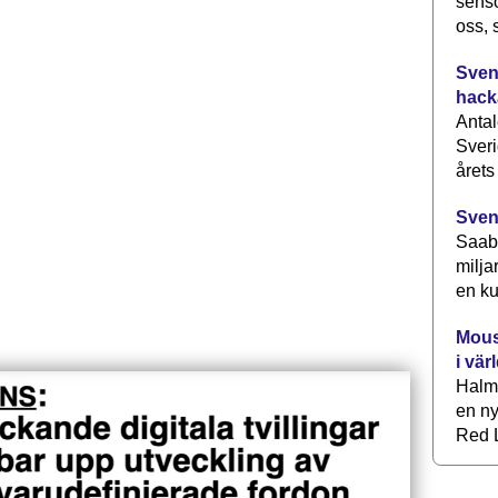
senso
oss, 
Svens
hack
Antal
Sveri
årets
Sven
Saab 
milja
en ku
Mous
i vär
Halm
en ny
Red L