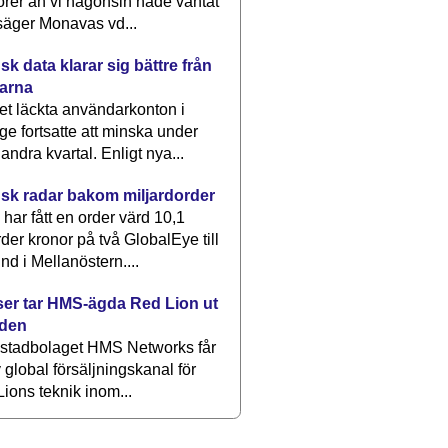
rer än vi någonsin hade väntat
säger Monavas vd...
k data klarar sig bättre från
arna
et läckta användarkonton i
ge fortsatte att minska under
 andra kvartal. Enligt nya...
sk radar bakom miljardorder
har fått en order värd 10,1
rder kronor på två GlobalEye till
nd i Mellanöstern....
er tar HMS-ägda Red Lion ut
lden
stadbolaget HMS Networks får
 global försäljningskanal för
ions teknik inom...