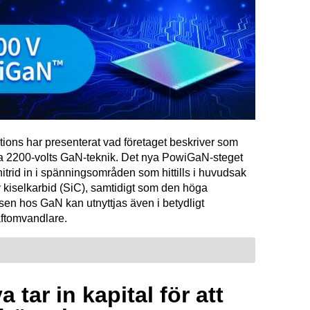
tions har presenterat vad företaget beskriver som
ta 2200-volts GaN-teknik. Det nya PowiGaN-steget
mnitrid in i spänningsområden som hittills i huvudsak
 kiselkarbid (SiC), samtidigt som den höga
sen hos GaN kan utnyttjas även i betydligt
raftomvandlare.
 tar in kapital för att