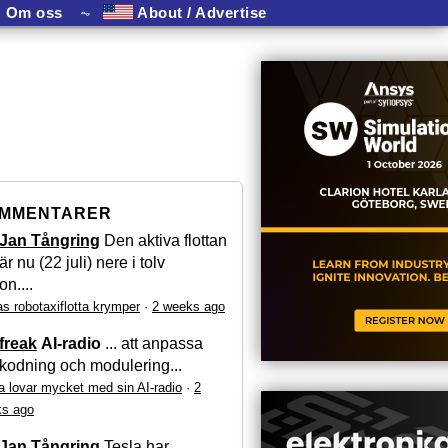
Om oss
⏦
About / Advertise
MMENTARER
Jan Tångring
Den aktiva flottan
är nu (22 juli) nere i tolv
on....
as robotaxiflotta krymper
·
2 weeks ago
freak
AI-radio
... att anpassa
kodning och modulering...
a lovar mycket med sin AI-radio
·
2
s ago
Jan Tångring
Tesla har