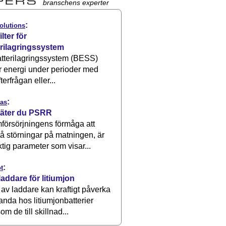
branschens experter
:
olutions
ilter för
erilagringssystem
atterilagringssystem (BESS)
r energi under perioder med
terfrågan eller...
:
as
äter du PSRR
försörjningens förmåga att
å störningar på matningen, är
ktig parameter som visar...
:
t
laddare för litiumjon
 av laddare kan kraftigt påverka
anda hos litiumjonbatterier
om de till skillnad...