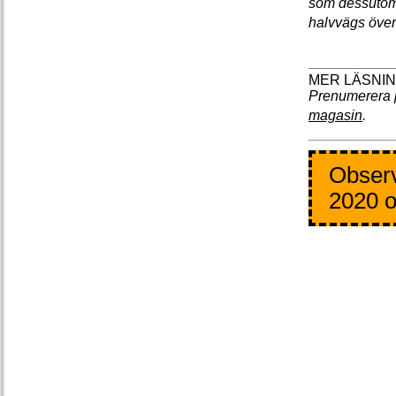
som dessutom 
halvvägs över
Prenumerera 
magasin
.
Observ
2020 o