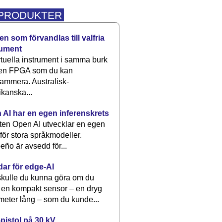
 PRODUKTER
n som förvandlas till valfria
rument
rtuella instrument i samma burk
 en FPGA som du kan
ammera. Australisk-
kanska...
 AI har en egen inferenskrets
tten Open AI utvecklar en egen
 för stora språkmodeller.
eño är avsedd för...
dar för edge-AI
kulle du kunna göra om du
 en kompakt sensor – en dryg
meter lång – som du kunde...
pistol på 30 kV