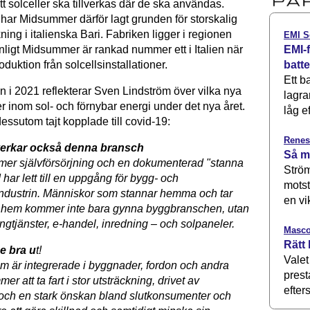
t solceller ska tillverkas där de ska användas.
har Midsummer därför lagt grunden för storskalig
kning i italienska Bari. Fabriken ligger i regionen
EMI S
EMI-f
nligt Midsummer är rankad nummer ett i Italien när
batt
oduktion från solcellsinstallationer.
Ett b
in i 2021 reflekterar Sven Lindström över vilka nya
lagra
r inom sol- och förnybar energi under det nya året.
låg ef
dessutom tajt kopplade till covid-19:
Renes
verkar också denna bransch
Så m
 mer självförsörjning och en dokumenterad "stanna
Ström
ar lett till en uppgång för bygg- och
motst
ndustrin. Människor som stannar hemma och tar
en vi
 hem kommer inte bara gynna byggbranschen, utan
gtjänster, e-handel, inredning – och solpaneler.
Masco
Rätt 
e bra u
t!
Valet
m är integrerade i byggnader, fordon och andra
prest
er att ta fart i stor utsträckning, drivet av
efters
och en stark önskan bland slutkonsumenter och