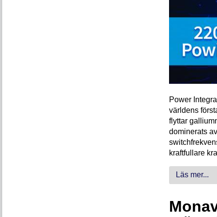
Power Integra
världens förs
flyttar galliu
dominerats av
switchfrekven
kraftfullare k
Läs mer...
Monava