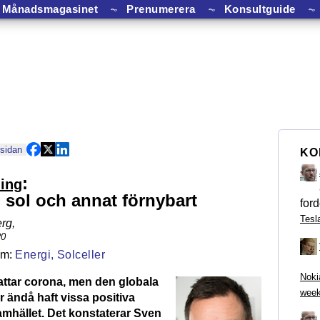
Månadsmagasinet
⏦
Prenumerera
⏦
Konsultguide
⏦
 sidan
KO
:
ing
sol och annat förnybart
ford
Tesl
rg
,
20
Energi,
Solceller
Noki
ttar corona, men den globala
week
 ändå haft vissa positiva
amhället. Det konstaterar Sven