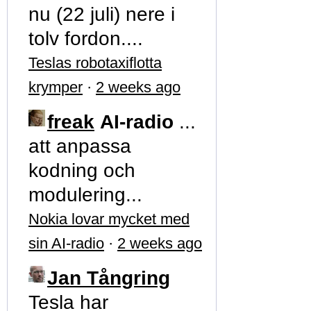
nu (22 juli) nere i
tolv fordon....
Teslas robotaxiflotta
krymper
·
2 weeks ago
freak
AI-radio
...
att anpassa
kodning och
modulering...
Nokia lovar mycket med
sin AI-radio
·
2 weeks ago
Jan Tångring
Tesla har