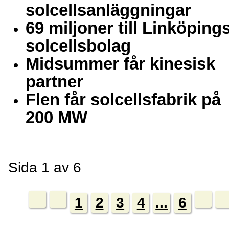
solcellsanläggningar
69 miljoner till Linköping
solcellsbolag
Midsummer får kinesisk
partner
Flen får solcellsfabrik på
200 MW
Sida 1 av 6
1
2
3
4
...
6