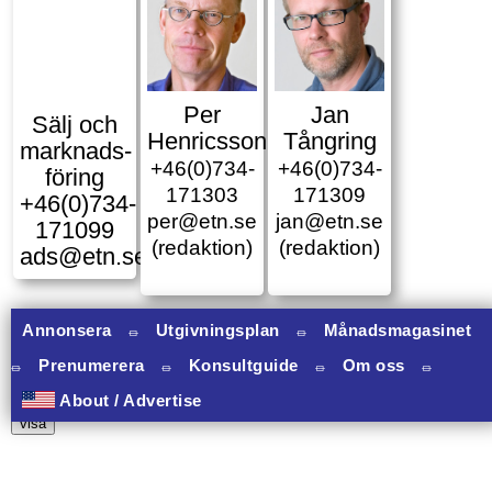
Per
Jan
Sälj och
Henricsson
Tångring
marknads­
+46(0)734-
+46(0)734-
föring
171303
171309
+46(0)734-
per@etn.se
jan@etn.se
171099
(redaktion)
(redaktion)
ads@etn.se
Annonsera
⏛
Utgivningsplan
⏛
Månadsmagasinet
⏛
Prenumerera
⏛
Konsultguide
⏛
Om oss
⏛
11 banners varav 11 har onclick.
About / Advertise