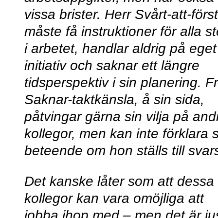
vissa brister. Herr Svårt-att-förs
måste få instruktioner för alla s
i arbetet, handlar aldrig på eget
initiativ och saknar ett längre
tidsperspektiv i sin planering. F
Saknar-taktkänsla, å sin sida,
påtvingar gärna sin vilja på and
kollegor, men kan inte förklara s
beteende om hon ställs till svar
Det kanske låter som att dessa
kollegor kan vara omöjliga att
jobba ihop med – men det är ju