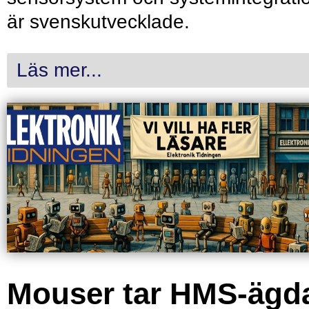
är svenskutvecklade.
Läs mer...
Mouser tar HMS-ägd