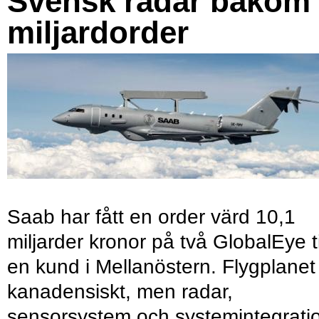
Svensk radar bakom
miljardorder
Saab har fått en order värd 10,1
miljarder kronor på två GlobalEye ti
en kund i Mellanöstern. Flygplanet
kanadensiskt, men radar,
sensorsystem och systemintegrati