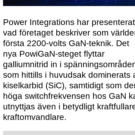
Power Integrations har presenterat
vad företaget beskriver som värld
första 2200-volts GaN-teknik. Det
nya PowiGaN-steget flyttar
galliumnitrid in i spänningsområde
som hittills i huvudsak dominerats 
kiselkarbid (SiC), samtidigt som de
höga switchfrekvensen hos GaN k
utnyttjas även i betydligt kraftfullar
kraftomvandlare.