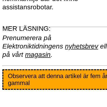
assistansrobotar.
Prenumerera på
Elektroniktidningens
nyhetsbrev
ell
på vårt
magasin
.
Observera att denna artikel är fem å
gammal