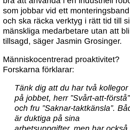
bra att använda i en industriell rob
som jobbar vid ett monteringsband
och ska räcka verktyg i rätt tid till s
mänskliga medarbetare utan att bli
tillsagd, säger Jasmin Grosinger.
Människocentrerad proaktivitet?
Forskarna förklarar:
Tänk dig att du har två kollegor
på jobbet, herr ”Svårt-att-förstå”
och fru ”Saknar-taktkänsla”. Bå
är duktiga på sina
arbetsuppgifter, men har också