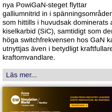
nya PowiGaN-steget flyttar
galliumnitrid in i spänningsområde
som hittills i huvudsak dominerats 
kiselkarbid (SiC), samtidigt som de
höga switchfrekvensen hos GaN k
utnyttjas även i betydligt kraftfullar
kraftomvandlare.
Läs mer...