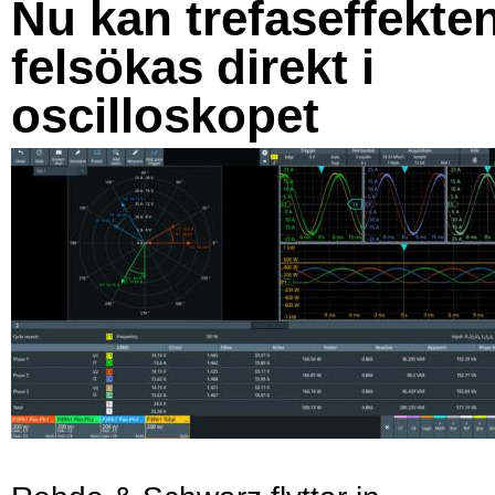
Nu kan trefaseffekte
felsökas direkt i
oscilloskopet