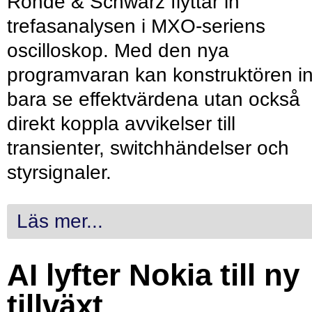
Rohde & Schwarz flyttar in
trefasanalysen i MXO-seriens
oscilloskop. Med den nya
programvaran kan konstruktören in
bara se effektvärdena utan också
direkt koppla avvikelser till
transienter, switchhändelser och
styrsignaler.
Läs mer...
AI lyfter Nokia till ny
tillväxt