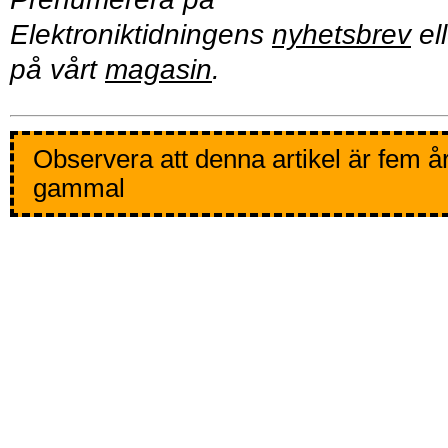
Elektroniktidningens
nyhetsbrev
ell
på vårt
magasin
.
Observera att denna artikel är fem å
gammal