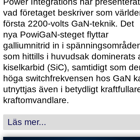
Power Integrations har presenterat
vad företaget beskriver som värld
första 2200-volts GaN-teknik. Det
nya PowiGaN-steget flyttar
galliumnitrid in i spänningsområde
som hittills i huvudsak dominerats 
kiselkarbid (SiC), samtidigt som de
höga switchfrekvensen hos GaN k
utnyttjas även i betydligt kraftfullar
kraftomvandlare.
Läs mer...