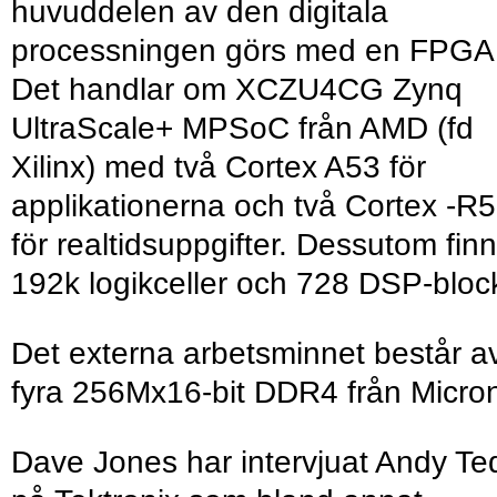
huvuddelen av den digitala
processningen görs med en FPGA
Det handlar om XCZU4CG Zynq
UltraScale+ MPSoC från AMD (fd
Xilinx) med två Cortex A53 för
applikationerna och två Cortex -R
för realtidsuppgifter. Dessutom fin
192k logikceller och 728 DSP-bloc
Det externa arbetsminnet består a
fyra 256Mx16-bit DDR4 från Micro
Dave Jones har intervjuat Andy Te