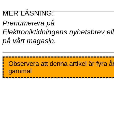
Prenumerera på
Elektroniktidningens
nyhetsbrev
ell
på vårt
magasin
.
Observera att denna artikel är fyra å
gammal