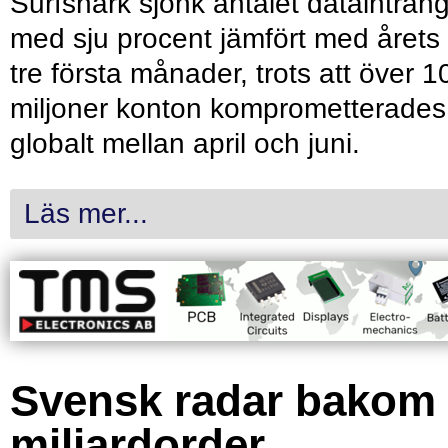
Surfshark sjönk antalet dataintrån
med sju procent jämfört med årets
tre första månader, trots att över 1
miljoner konton komprometterades
globalt mellan april och juni.
Läs mer...
Svensk radar bakom
miljardorder