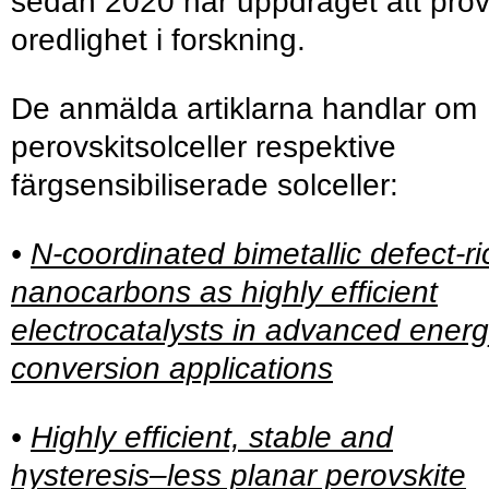
sedan 2020 har uppdraget att prö
oredlighet i forskning.
De anmälda artiklarna handlar om
perovskitsolceller respektive
färgsensibiliserade solceller:
•
N-coordinated bimetallic defect-ri
nanocarbons as highly efficient
electrocatalysts in advanced ener
conversion applications
•
Highly efficient, stable and
hysteresis‒less planar perovskite