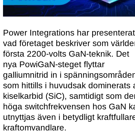
Power Integrations har presenterat
vad företaget beskriver som värld
första 2200-volts GaN-teknik. Det
nya PowiGaN-steget flyttar
galliumnitrid in i spänningsområde
som hittills i huvudsak dominerats 
kiselkarbid (SiC), samtidigt som de
höga switchfrekvensen hos GaN k
utnyttjas även i betydligt kraftfullar
kraftomvandlare.