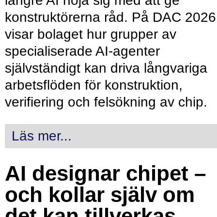
längre AI nöja sig med att ge
konstruktörerna råd. På DAC 2026
visar bolaget hur grupper av
specialiserade AI-agenter
självständigt kan driva långvariga
arbetsflöden för konstruktion,
verifiering och felsökning av chip.
Läs mer...
AI designar chipet –
och kollar själv om
det kan tillverkas