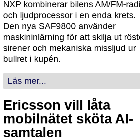
NXP kombinerar bilens AM/FM-rad
och ljudprocessor i en enda krets.
Den nya SAF9800 använder
maskininlärning för att skilja ut röst
sirener och mekaniska missljud ur
bullret i kupén.
Läs mer...
Ericsson vill låta
mobilnätet sköta AI-
samtalen