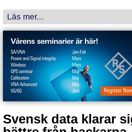
Läs mer...
Svensk data klarar s
bättre från hackarna