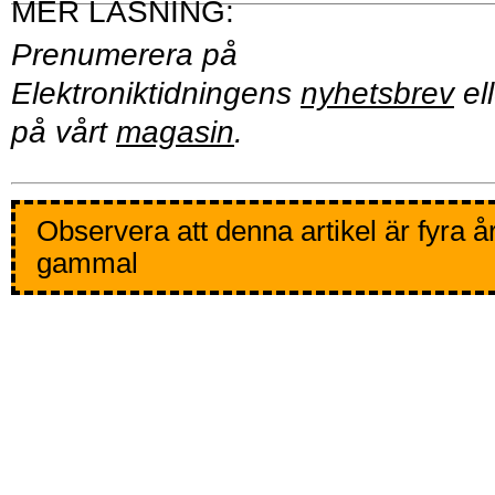
Prenumerera på
Elektroniktidningens
nyhetsbrev
ell
på vårt
magasin
.
Observera att denna artikel är fyra å
gammal