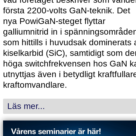
första 2200-volts GaN-teknik. Det
nya PowiGaN-steget flyttar
galliumnitrid in i spänningsområde
som hittills i huvudsak dominerats 
kiselkarbid (SiC), samtidigt som de
höga switchfrekvensen hos GaN k
utnyttjas även i betydligt kraftfullar
kraftomvandlare.
Läs mer...