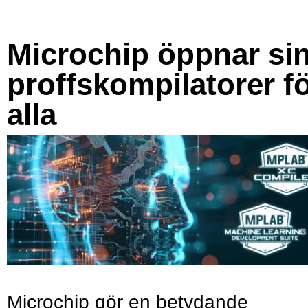
Microchip öppnar si
proffskompilatorer f
alla
Microchip gör en betydande