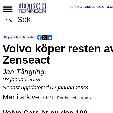
LÖRDAG 8 AUGUSTI 2026
VEC
Kopiera länk till sidan
Volvo köper resten a
Zenseact
Jan Tångring
,
03 januari 2023
Senast uppdaterad 02 januari 2023
Fordonselektronik
Volvo Cars är nu den 100-