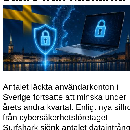
Antalet läckta användarkonton i
Sverige fortsatte att minska under
årets andra kvartal. Enligt nya siffr
från cybersäkerhetsföretaget
Surfshark sjönk antalet dataintrån