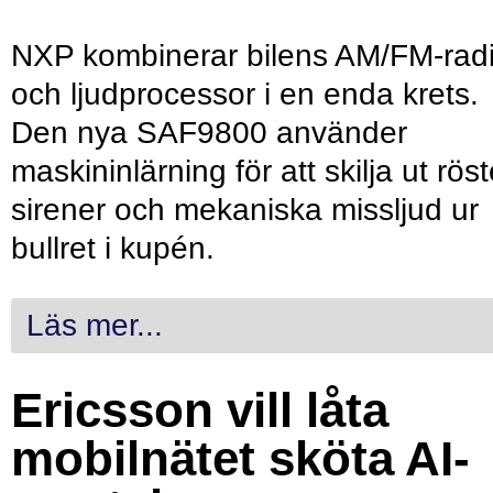
NXP kombinerar bilens AM/FM-rad
och ljudprocessor i en enda krets.
Den nya SAF9800 använder
maskininlärning för att skilja ut röst
sirener och mekaniska missljud ur
bullret i kupén.
Läs mer...
Ericsson vill låta
mobilnätet sköta AI-