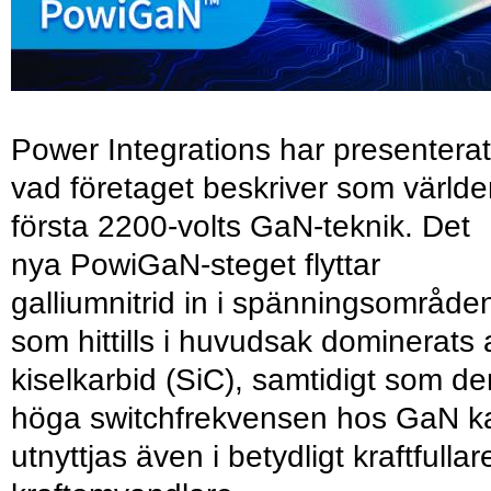
Power Integrations har presenterat
vad företaget beskriver som värld
första 2200-volts GaN-teknik. Det
nya PowiGaN-steget flyttar
galliumnitrid in i spänningsområde
som hittills i huvudsak dominerats 
kiselkarbid (SiC), samtidigt som de
höga switchfrekvensen hos GaN k
utnyttjas även i betydligt kraftfullar