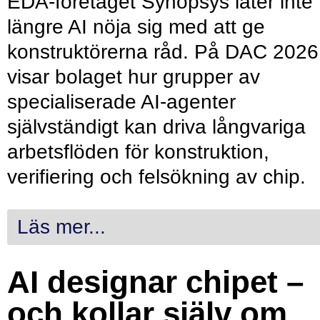
EDA-företaget Synopsys låter inte
längre AI nöja sig med att ge
konstruktörerna råd. På DAC 2026
visar bolaget hur grupper av
specialiserade AI-agenter
självständigt kan driva långvariga
arbetsflöden för konstruktion,
verifiering och felsökning av chip.
Läs mer...
AI designar chipet –
och kollar själv om