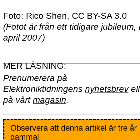
Foto: Rico Shen, CC BY-SA 3.0
(Fotot är från ett tidigare jubileum, 
april 2007)
Prenumerera på
Elektroniktidningens
nyhetsbrev
ell
på vårt
magasin
.
Observera att denna artikel är tre år
gammal