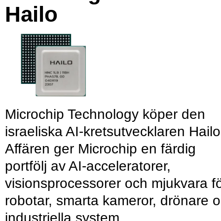
Hailo
Microchip Technology köper den
israeliska AI-kretsutvecklaren Hailo
Affären ger Microchip en färdig
portfölj av AI-acceleratorer,
visionsprocessorer och mjukvara f
robotar, smarta kameror, drönare 
industriella system.