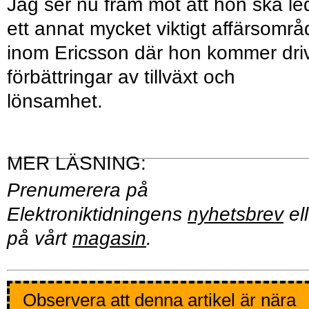
Jag ser nu fram mot att hon ska le
ett annat mycket viktigt affärsområ
inom Ericsson där hon kommer dri
förbättringar av tillväxt och
lönsamhet.
Prenumerera på
Elektroniktidningens
nyhetsbrev
ell
på vårt
magasin
.
Observera att denna artikel är nära