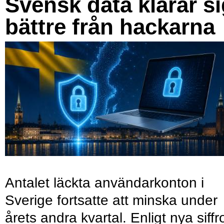
Svensk data klarar s
bättre från hackarna
Antalet läckta användarkonton i
Sverige fortsatte att minska under
årets andra kvartal. Enligt nya siffr