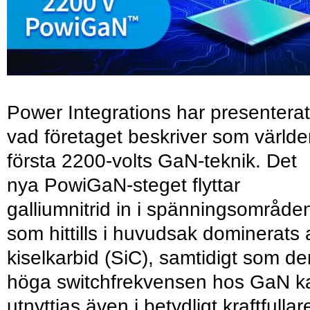
Power Integrations har presenterat
vad företaget beskriver som värld
första 2200-volts GaN-teknik. Det
nya PowiGaN-steget flyttar
galliumnitrid in i spänningsområde
som hittills i huvudsak dominerats 
kiselkarbid (SiC), samtidigt som de
höga switchfrekvensen hos GaN k
utnyttjas även i betydligt kraftfullar