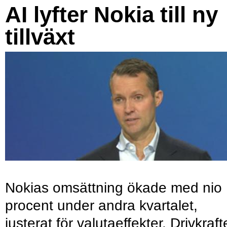
AI lyfter Nokia till ny
tillväxt
Nokias omsättning ökade med nio
procent under andra kvartalet,
justerat för valutaeffekter. Drivkraf