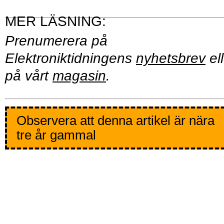
Prenumerera på
Elektroniktidningens
nyhetsbrev
ell
på vårt
magasin
.
Observera att denna artikel är nära
tre år gammal