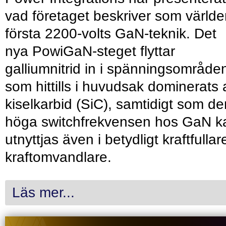
vad företaget beskriver som värld
första 2200-volts GaN-teknik. Det
nya PowiGaN-steget flyttar
galliumnitrid in i spänningsområde
som hittills i huvudsak dominerats 
kiselkarbid (SiC), samtidigt som de
höga switchfrekvensen hos GaN k
utnyttjas även i betydligt kraftfullar
kraftomvandlare.
Läs mer...