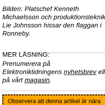
Bilden: Platschef Kenneth
Michaelsson och produktionstekni
Lie Johnsson hissar den flaggan i
Ronneby.
Prenumerera på
Elektroniktidningens
nyhetsbrev
ell
på vårt
magasin
.
Observera att denna artikel är nära