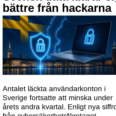
bättre från hackarna
Antalet läckta användarkonton i
Sverige fortsatte att minska under
årets andra kvartal. Enligt nya siffr
från cybersäkerhetsföretaget