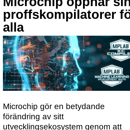
Microchip öppnar si
proffskompilatorer f
alla
Microchip gör en betydande
förändring av sitt
utvecklingsekosystem genom att