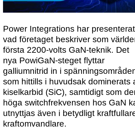
Power Integrations har presenterat
vad företaget beskriver som värld
första 2200-volts GaN-teknik. Det
nya PowiGaN-steget flyttar
galliumnitrid in i spänningsområde
som hittills i huvudsak dominerats 
kiselkarbid (SiC), samtidigt som de
höga switchfrekvensen hos GaN k
utnyttjas även i betydligt kraftfullar
kraftomvandlare.