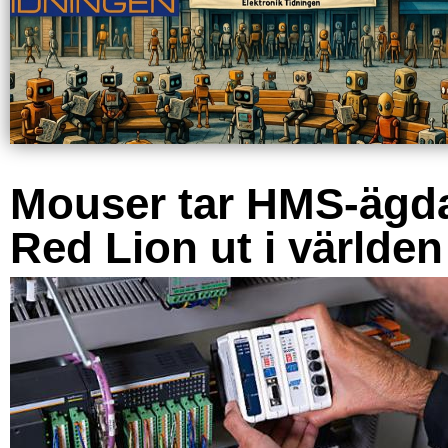
Mouser tar HMS-ägd
Red Lion ut i världen