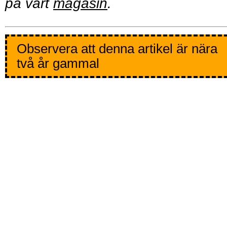
på vårt
magasin
.
Observera att denna artikel är nära
två år gammal