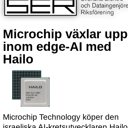
Microchip växlar upp
inom edge-AI med
Hailo
Microchip Technology köper den
israeliska AI-kretsutvecklaren Hailo