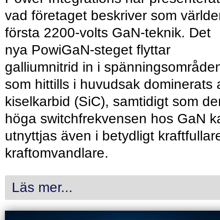
vad företaget beskriver som värld
första 2200-volts GaN-teknik. Det
nya PowiGaN-steget flyttar
galliumnitrid in i spänningsområde
som hittills i huvudsak dominerats 
kiselkarbid (SiC), samtidigt som de
höga switchfrekvensen hos GaN k
utnyttjas även i betydligt kraftfullar
kraftomvandlare.
Läs mer...