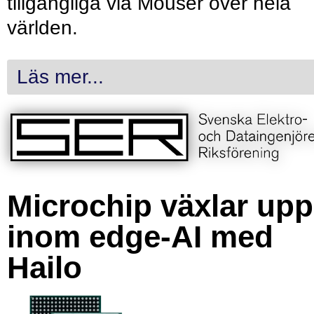
tillgängliga via Mouser över hela
världen.
Läs mer...
Microchip växlar upp
inom edge-AI med
Hailo