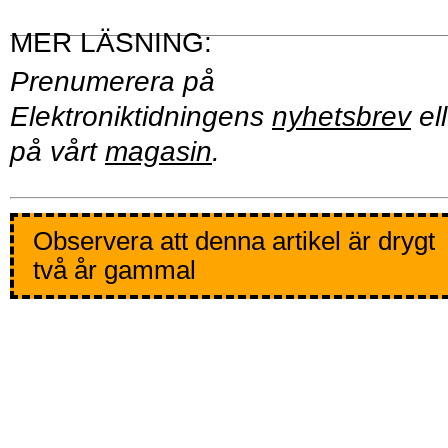
Prenumerera på
Elektroniktidningens
nyhetsbrev
ell
på vårt
magasin
.
Observera att denna artikel är drygt
två år gammal