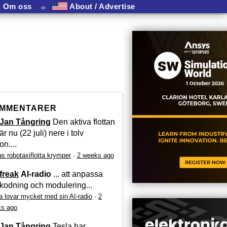
Om oss
⏛
About / Advertise
MMENTARER
Jan Tångring
Den aktiva flottan
är nu (22 juli) nere i tolv
on....
as robotaxiflotta krymper
·
2 weeks ago
freak
AI-radio
... att anpassa
kodning och modulering...
a lovar mycket med sin AI-radio
·
2
s ago
Jan Tångring
Tesla har