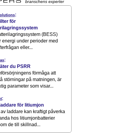
branschens experter
:
olutions
ilter för
erilagringssystem
atterilagringssystem (BESS)
r energi under perioder med
terfrågan eller...
:
as
äter du PSRR
försörjningens förmåga att
å störningar på matningen, är
ktig parameter som visar...
:
t
laddare för litiumjon
 av laddare kan kraftigt påverka
anda hos litiumjonbatterier
om de till skillnad...