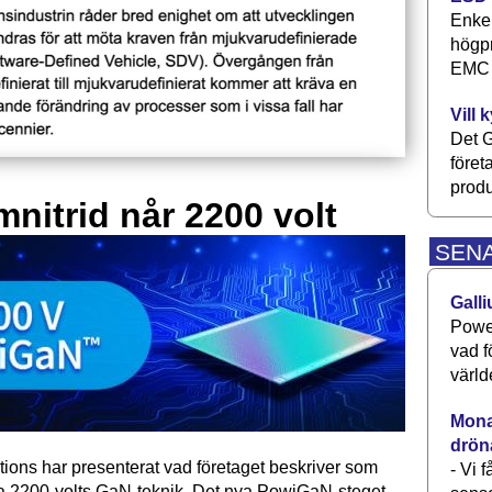
Enkel
högpr
EMC P
Vill 
Det G
föret
produ
mnitrid når 2200 volt
SEN
Galli
Power
vad f
värld
Monav
drön
tions har presenterat vad företaget beskriver som
- Vi 
ta 2200-volts GaN-teknik. Det nya PowiGaN-steget