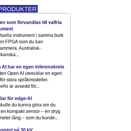
 PRODUKTER
n som förvandlas till valfria
rument
rtuella instrument i samma burk
 en FPGA som du kan
ammera. Australisk-
kanska...
 AI har en egen inferenskrets
tten Open AI utvecklar en egen
 för stora språkmodeller.
eño är avsedd för...
dar för edge-AI
kulle du kunna göra om du
 en kompakt sensor – en dryg
meter lång – som du kunde...
pistol på 30 kV