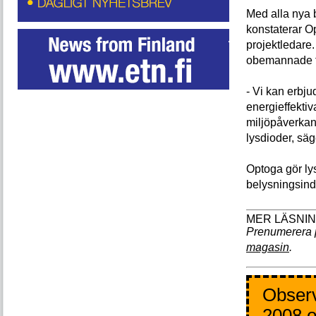
Med alla nya 
konstaterar O
projektledare.
obemannade f
- Vi kan erbj
energieffekt
miljöpåverkan 
lysdioder, säg
Optoga gör lys
belysningsindu
Prenumerera 
magasin
.
Observ
2008 o