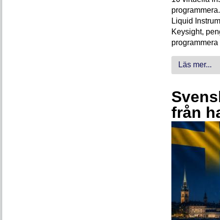
programmera. 
Liquid Instrum
Keysight, peng
programmera 
Läs mer...
Svensk
från h