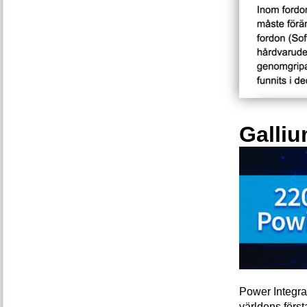
Galliu
Power Integra
världens förs