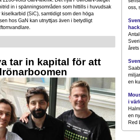
senso
mnitrid in i spänningsområden som hittills i huvudsak
oss, 
 kiselkarbid (SiC), samtidigt som den höga
Svens
sen hos GaN kan utnyttjas även i betydligt
hack
raftomvandlare.
Antal
Sveri
årets
 tar in kapital för att
Sven
Saab 
drönarboomen
milja
en ku
Mous
i vär
Halm
en ny
Red L