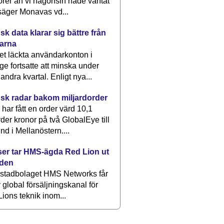
rer än vi någonsin hade väntat
säger Monavas vd...
k data klarar sig bättre från
arna
et läckta användarkonton i
ge fortsatte att minska under
 andra kvartal. Enligt nya...
sk radar bakom miljardorder
har fått en order värd 10,1
rder kronor på två GlobalEye till
nd i Mellanöstern....
er tar HMS-ägda Red Lion ut
lden
stadbolaget HMS Networks får
 global försäljningskanal för
ions teknik inom...