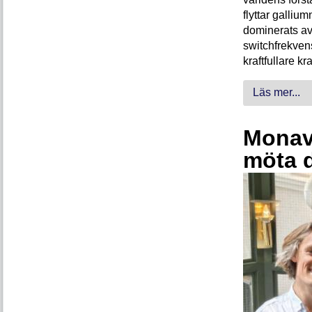
flyttar galliu
dominerats av
switchfrekven
kraftfullare k
Läs mer...
Monava
möta 