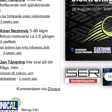
fortfarande noll självkörande
r.
a har forfarande ingen självkörande
·
3 weeks ago
Amer Nezirovic
5 dB lägre
förlust motsvarar ca 1.8 gånger
 uteffekt.
sk antenn kan lyfta Infineons 8x8-
r
·
4 weeks ago
Jan Tångring
Inte svar på din
fråga, men …
iljoner till zinkjon- och
dinbatterier
·
1 month ago
Kommentarer via
Disqus
Bidrag från