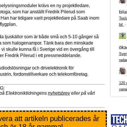
belysningsmoduler krävs en ny projektledare,
ptoga, som har anställt Fredrik Pilerud som
bila
 Han har tidigare varit projektledare på Saab inom
Tesl
lygplan.
bil
uda ljuskällor som är både små och 5-10 gånger så
iva som halogenampor. Tänk bara den minskade
ökad
vi skulle kunna få i Sverige vid en övergång till
Sven
er Fredrik Pilerud i ett pressmeddelande.
rada
diodslösningar och drivelektronik för
strin, fordonstillverkare och telekomföretag.
120 m
vana
på Elektroniktidningens
nyhetsbrev
eller på vårt
era att artikeln publicerades år
ch är 18 år gammal