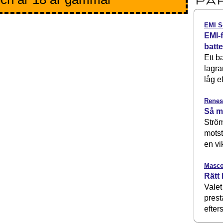
EMI S
EMI-f
batt
Ett b
lagra
låg ef
Renes
Så m
Ström
motst
en vi
Masco
Rätt 
Valet
prest
efters