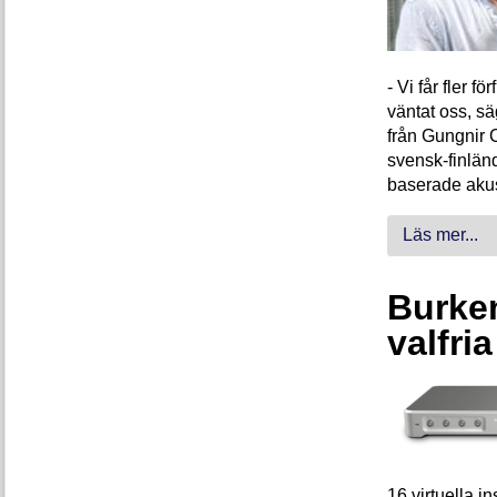
- Vi får fler 
väntat oss, s
från Gungnir 
svensk-finlän
baserade akus
Läs mer...
Burken
valfri
16 virtuella 