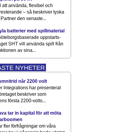
 att använda, flexibel och
esterande – så beskriver tyska
artner den senaste...
kyla batterier med spillmaterial
öteborgsbaserade upp­starts­
aget SHT vill använda spill från
ktionen av sina...
ASTE NYHETER
umnitrid når 2200 volt
 Integrations har presenterat
öretaget beskriver som
ens första 2200-volts...
a tar in kapital för att möta
arboomen
får fler förfrågningar om våra