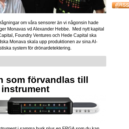
förfrågningar om våra sensorer än vi någonsin hade
äger Monavas vd Alexander Hebbe. Med nytt kapital
Capital, Foundry Ventures och Hede Capital ska
dska Monava skala upp produktionen av sina AI-
tiska system för drönardetektering.
 som förvandlas till
a instrument
instrument i samma burk plus en FPGA som du kan