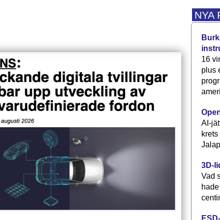
NYA
Burke
inst
16 vi
plus
progr
ameri
Open
AI-jä
krets
Jalap
3D-li
Vad s
hade
centi
ESD-