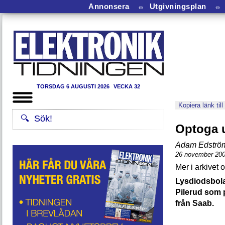
Annonsera
⏛
Utgivningsplan
⏛
TORSDAG 6 AUGUSTI 2026
VECKA 32
Kopiera länk till
Optoga 
Adam Edströ
26 november 20
Lysdiodsbola
Pilerud som 
från Saab.