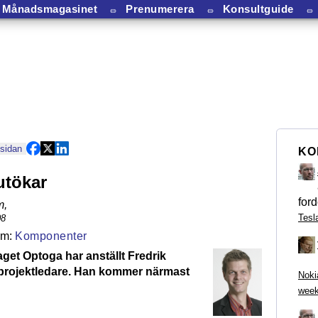
Månadsmagasinet
⏛
Prenumerera
⏛
Konsultguide
⏛
 sidan
KO
utökar
ford
m
,
Tesl
08
Komponenter
get Optoga har anställt Fredrik
projektledare. Han kommer närmast
Noki
week