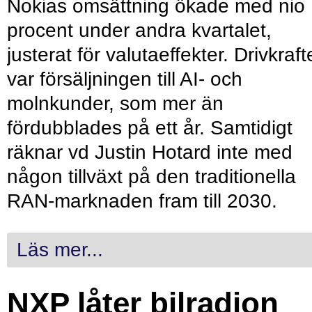
Nokias omsättning ökade med nio
procent under andra kvartalet,
justerat för valutaeffekter. Drivkraf
var försäljningen till AI- och
molnkunder, som mer än
fördubblades på ett år. Samtidigt
räknar vd Justin Hotard inte med
någon tillväxt på den traditionella
RAN-marknaden fram till 2030.
Läs mer...
NXP låter bilradion