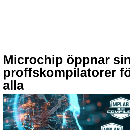
Microchip öppnar si
proffskompilatorer f
alla