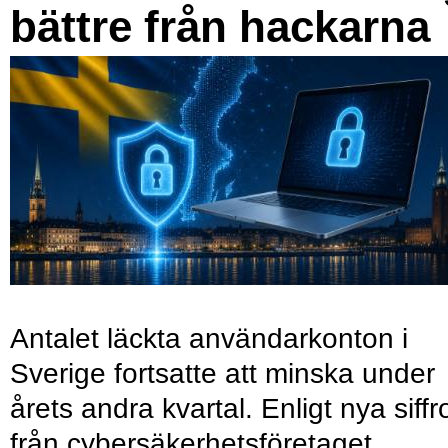
bättre från hackarna
Antalet läckta användarkonton i
Sverige fortsatte att minska under
årets andra kvartal. Enligt nya siffr
från cybersäkerhetsföretaget