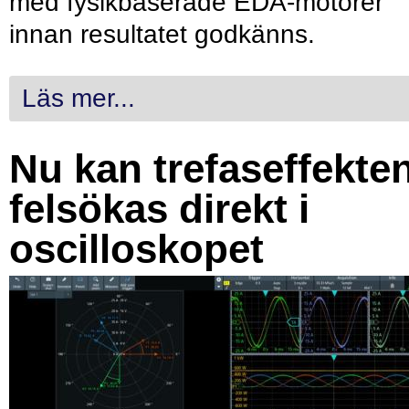
med fysikbaserade EDA-motorer
innan resultatet godkänns.
Läs mer...
Nu kan trefaseffekte
felsökas direkt i
oscilloskopet