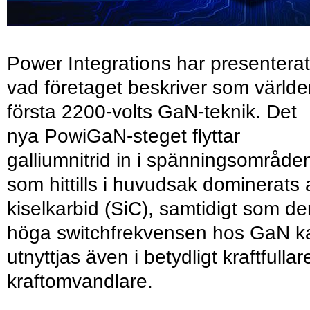
Power Integrations har presenterat
vad företaget beskriver som värld
första 2200-volts GaN-teknik. Det
nya PowiGaN-steget flyttar
galliumnitrid in i spänningsområde
som hittills i huvudsak dominerats 
kiselkarbid (SiC), samtidigt som de
höga switchfrekvensen hos GaN k
utnyttjas även i betydligt kraftfullar
kraftomvandlare.