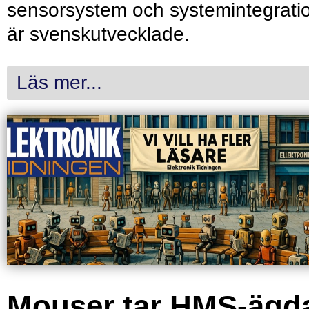
sensorsystem och systemintegrati
är svenskutvecklade.
Läs mer...
Mouser tar HMS-ägd