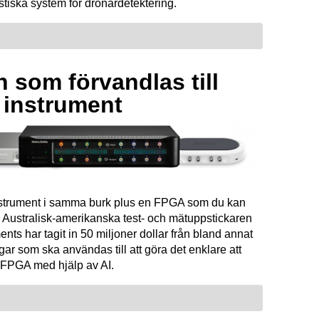
tiska system för drönardetektering.
 som förvandlas till
a instrument
instrument i samma burk plus en FPGA som du kan
Australisk-amerikanska test- och mätuppstickaren
ents har tagit in 50 miljoner dollar från bland annat
ar som ska användas till att göra det enklare att
FPGA med hjälp av AI.