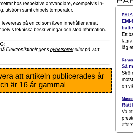
etrar hos respektive omvandlare, exempelvis in-
g, utström samt chipets temperatur.
EMI S
EMI-f
levereras på en cd som även innehåller annat
batt
mpelvis tekniska beskrivningar och stödinformation.
Ett b
lagra
låg ef
på Elektroniktidningens
nyhetsbrev
eller på vårt
Renes
Så m
Ström
era att artikeln publicerades år
motst
ch är 16 år gammal
en vi
Masco
Rätt 
Valet
prest
efters