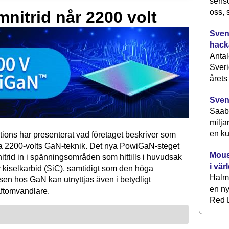
senso
oss, 
mnitrid når 2200 volt
Svens
hack
Antal
Sveri
årets
Sven
Saab 
milja
en ku
tions har presenterat vad företaget beskriver som
ta 2200-volts GaN-teknik. Det nya PowiGaN-steget
Mous
mnitrid in i spänningsområden som hittills i huvudsak
i vär
 kiselkarbid (SiC), samtidigt som den höga
Halm
sen hos GaN kan utnyttjas även i betydligt
en ny
raftomvandlare.
Red L