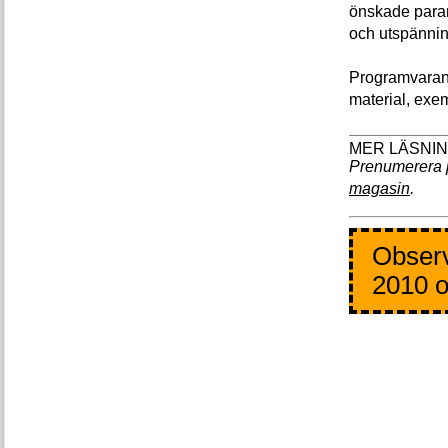
önskade param
och utspännin
Programvaran 
material, exe
Prenumerera 
magasin
.
Observ
2010 o