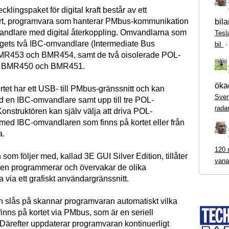
cklingspaket för digital kraft består av ett
ort, programvara som hanterar PMbus-kommunikation
bila
andlare med digital återkoppling. Omvandlarna som
Tesl
tagets två IBC-omvandlare (Intermediate Bus
bil
BMR453 och BMR454, samt de två oisolerade POL-
, BMR450 och BMR451.
ökad
tet har ett USB- till PMbus-gränssnitt och kan
Sven
 en IBC-omvandlare samt upp till tre POL-
rada
onstruktören kan själv välja att driva POL-
ed IBC-omvandlaren som finns på kortet eller från
a.
120 m
om följer med, kallad 3E GUI Silver Edition, tillåter
vana
ören programmerar och övervakar de olika
 via ett grafiskt användargränssnitt.
 slås på skannar programvaran automatiskt vilka
inns på kortet via PMbus, som är en seriell
 Därefter uppdaterar programvaran kontinuerligt