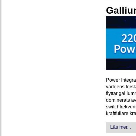
Galliu
Power Integra
världens förs
flyttar galliu
dominerats av
switchfrekven
kraftfullare k
Läs mer...