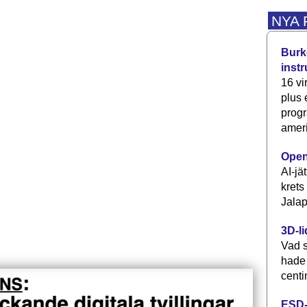
NYA
Burke
inst
16 vi
plus
progr
ameri
Open
AI-jä
krets
Jalap
3D-li
Vad s
hade
centi
ESD-