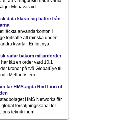
rer än vi någonsin hade väntat
säger Monavas vd...
k data klarar sig bättre från
arna
et läckta användarkonton i
ge fortsatte att minska under
 andra kvartal. Enligt nya...
sk radar bakom miljardorder
har fått en order värd 10,1
rder kronor på två GlobalEye till
nd i Mellanöstern....
er tar HMS-ägda Red Lion ut
lden
stadbolaget HMS Networks får
 global försäljningskanal för
ions teknik inom...