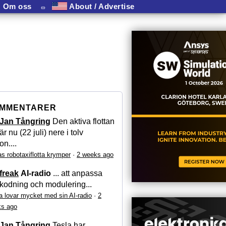
Om oss
⏛
About / Advertise
MMENTARER
Jan Tångring
Den aktiva flottan
är nu (22 juli) nere i tolv
on....
as robotaxiflotta krymper
·
2 weeks ago
freak
AI-radio
... att anpassa
kodning och modulering...
a lovar mycket med sin AI-radio
·
2
s ago
Jan Tångring
Tesla har