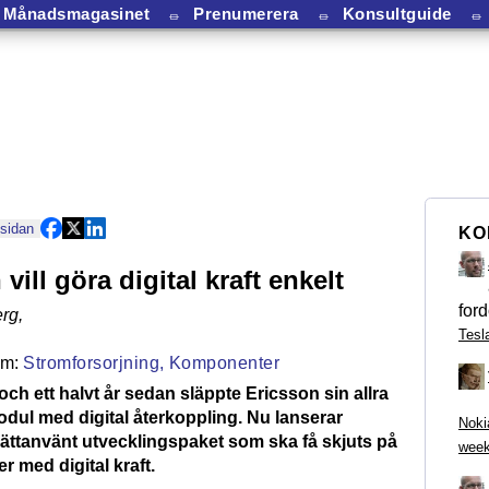
Månadsmagasinet
⏛
Prenumerera
⏛
Konsultguide
⏛
 sidan
KO
vill göra digital kraft enkelt
ford
rg
,
Tesl
Stromforsorjning,
Komponenter
 och ett halvt år sedan släppte Ericsson sin allra
odul med digital återkoppling. Nu lanserar
Noki
 lättanvänt utvecklingspaket som ska få skjuts på
week
r med digital kraft.