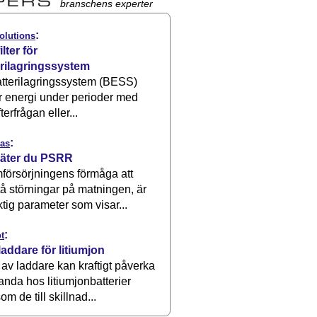
branschens experter
:
olutions
ilter för
erilagringssystem
atterilagringssystem (BESS)
r energi under perioder med
terfrågan eller...
:
as
äter du PSRR
försörjningens förmåga att
å störningar på matningen, är
ktig parameter som visar...
:
t
laddare för litiumjon
 av laddare kan kraftigt påverka
anda hos litiumjonbatterier
om de till skillnad...