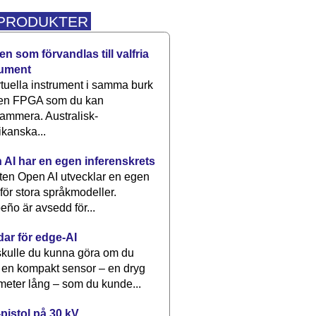
 PRODUKTER
n som förvandlas till valfria
rument
rtuella instrument i samma burk
 en FPGA som du kan
ammera. Australisk-
kanska...
 AI har en egen inferenskrets
tten Open AI utvecklar en egen
 för stora språkmodeller.
eño är avsedd för...
dar för edge-AI
kulle du kunna göra om du
 en kompakt sensor – en dryg
meter lång – som du kunde...
pistol på 30 kV