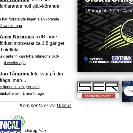
fortfarande noll självkörande
r.
a har forfarande ingen självkörande
·
3 weeks ago
Amer Nezirovic
5 dB lägre
förlust motsvarar ca 1.8 gånger
 uteffekt.
sk antenn kan lyfta Infineons 8x8-
r
·
4 weeks ago
Jan Tångring
Inte svar på din
fråga, men …
iljoner till zinkjon- och
dinbatterier
·
1 month ago
Kommentarer via
Disqus
Bidrag från