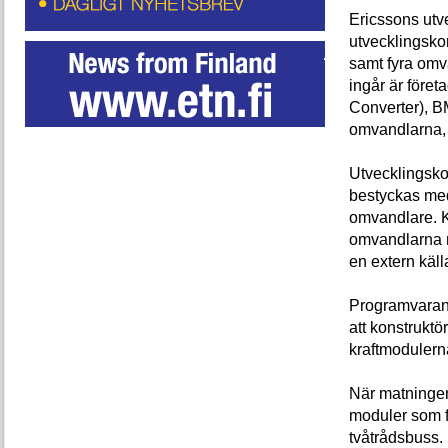
Ericssons utve
utvecklingsk
samt fyra omv
ingår är före
Converter), 
omvandlarna
Utvecklingskor
bestyckas med
omvandlare. K
omvandlarna m
en extern käll
Programvaran s
att konstrukt
kraftmodulerna
När matningen
moduler som f
tvåtrådsbuss.