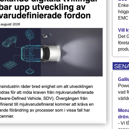
Enkel
högpr
EMC P
Vill 
Det G
föret
produ
SEN
Galli
Power
vad f
värld
Monav
drön
- Vi 