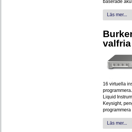
baserade akus
Läs mer...
Burken
valfri
16 virtuella 
programmera. 
Liquid Instrum
Keysight, peng
programmera 
Läs mer...