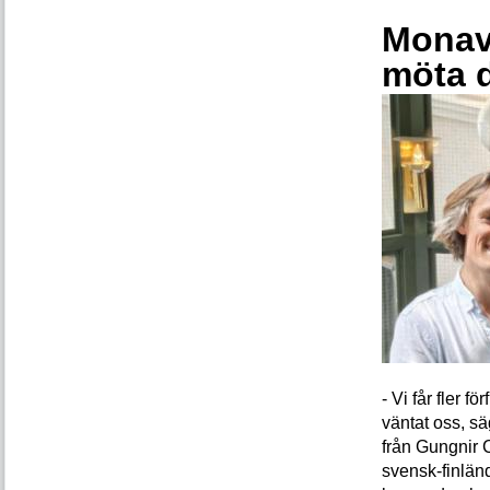
Monava
möta 
- Vi får fler 
väntat oss, s
från Gungnir 
svensk-finlän