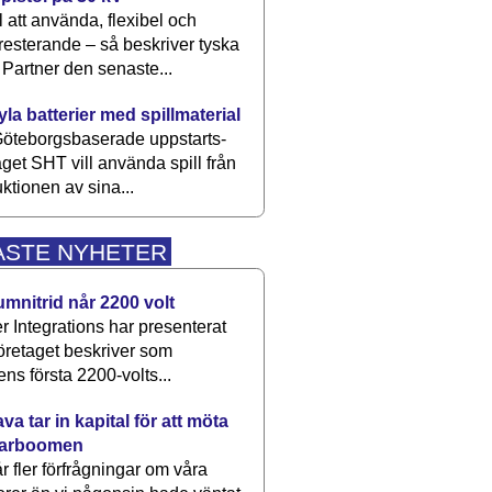
 att använda, flexibel och
esterande – så beskriver tyska
artner den senaste...
kyla batterier med spillmaterial
öteborgsbaserade upp­starts­
aget SHT vill använda spill från
ktionen av sina...
ASTE NYHETER
umnitrid når 2200 volt
 Integrations har presenterat
öretaget beskriver som
ens första 2200-volts...
a tar in kapital för att möta
arboomen
får fler förfrågningar om våra