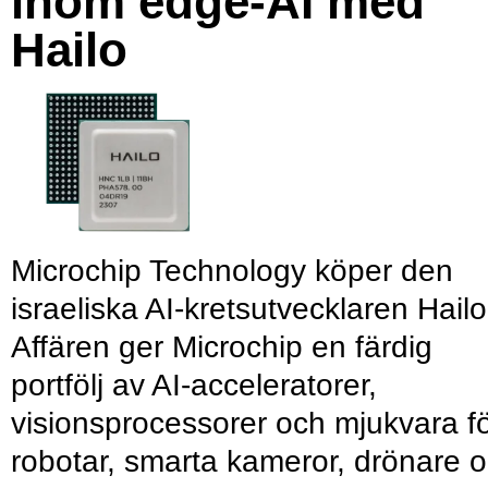
inom edge-AI med
Hailo
Microchip Technology köper den
israeliska AI-kretsutvecklaren Hailo
Affären ger Microchip en färdig
portfölj av AI-acceleratorer,
visionsprocessorer och mjukvara f
robotar, smarta kameror, drönare 