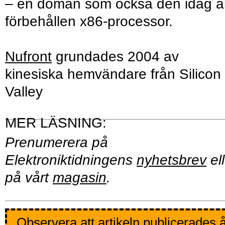
– en domän som också den idag ä
förbehållen x86-processor.
Nufront
grundades 2004 av
kinesiska hemvändare från Silicon
Valley
Prenumerera på
Elektroniktidningens
nyhetsbrev
ell
på vårt
magasin
.
Observera att artikeln publicerades 