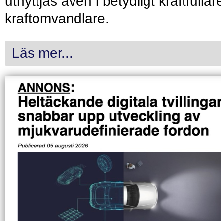
utnyttjas även i betydligt kraftfullar
kraftomvandlare.
Läs mer...