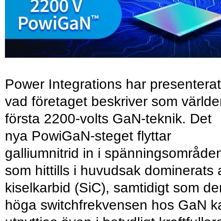
Power Integrations har presenterat
vad företaget beskriver som värld
första 2200-volts GaN-teknik. Det
nya PowiGaN-steget flyttar
galliumnitrid in i spänningsområde
som hittills i huvudsak dominerats 
kiselkarbid (SiC), samtidigt som de
höga switchfrekvensen hos GaN k