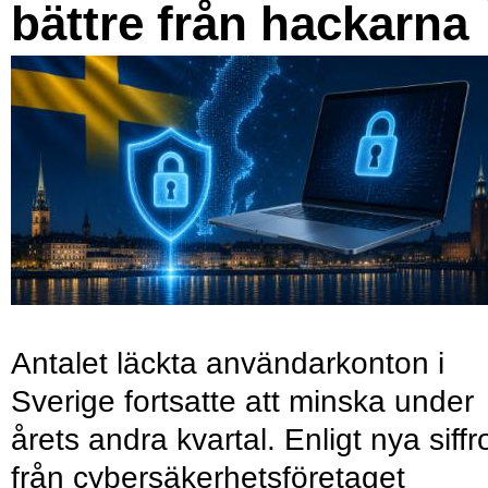
bättre från hackarna
Antalet läckta användarkonton i
Sverige fortsatte att minska under
årets andra kvartal. Enligt nya siffr
från cybersäkerhetsföretaget