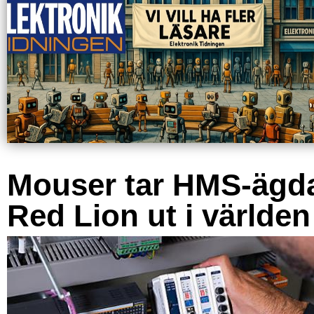
Mouser tar HMS-ägd
Red Lion ut i världen