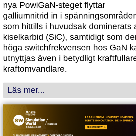
nya PowiGaN-steget flyttar
galliumnitrid in i spänningsområde
som hittills i huvudsak dominerats 
kiselkarbid (SiC), samtidigt som de
höga switchfrekvensen hos GaN k
utnyttjas även i betydligt kraftfullar
kraftomvandlare.
Läs mer...