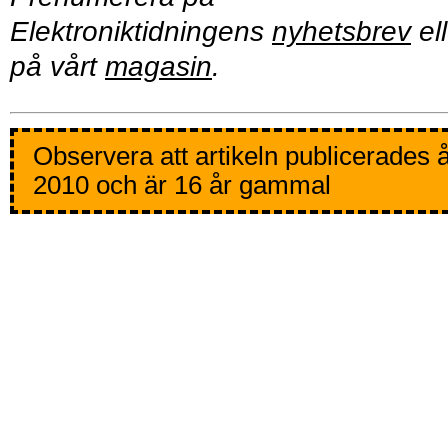
Elektroniktidningens
nyhetsbrev
ell
på vårt
magasin
.
Observera att artikeln publicerades 
2010 och är 16 år gammal