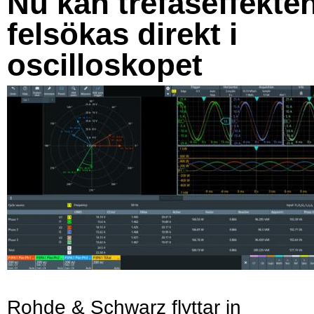
Nu kan trefaseffekte
felsökas direkt i
oscilloskopet
Rohde & Schwarz flyttar in