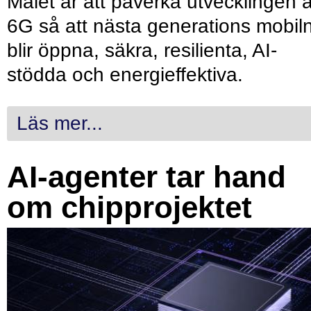
Målet är att påverka utvecklingen 
6G så att nästa generations mobil
blir öppna, säkra, resilienta, AI-
stödda och energieffektiva.
Läs mer...
AI-agenter tar hand
om chipprojektet