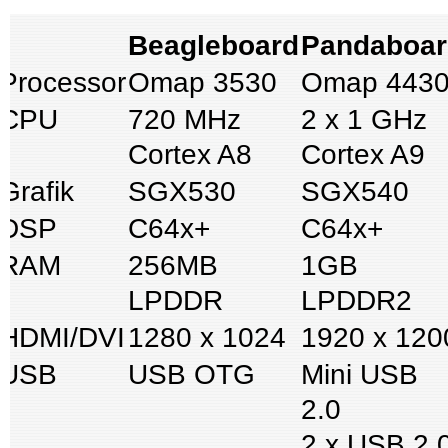
Beagleboard
Pandaboar
Processor
Omap 3530
Omap 443
CPU
720 MHz
2 x 1 GHz
Cortex A8
Cortex A9
Grafik
SGX530
SGX540
DSP
C64x+
C64x+
RAM
256MB
1GB
LPDDR
LPDDR2
HDMI/DVI
1280 x 1024
1920 x 120
USB
USB OTG
Mini USB
2.0
2 x USB 2.