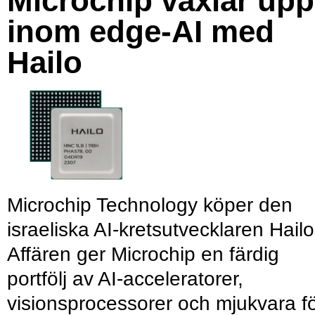
Microchip växlar upp
inom edge-AI med
Hailo
Microchip Technology köper den
israeliska AI-kretsutvecklaren Hailo
Affären ger Microchip en färdig
portfölj av AI-acceleratorer,
visionsprocessorer och mjukvara f