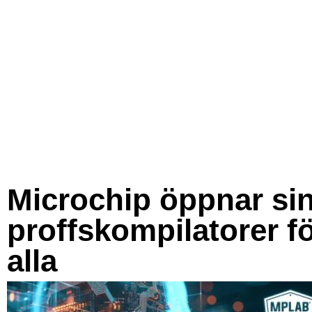
Microchip öppnar si
proffskompilatorer f
alla