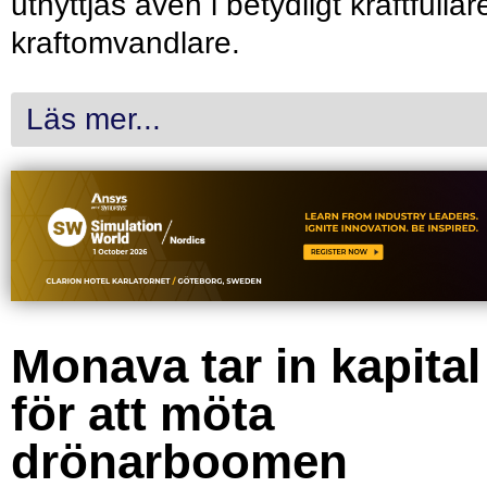
utnyttjas även i betydligt kraftfullar
kraftomvandlare.
Läs mer...
Monava tar in kapital
för att möta
drönarboomen