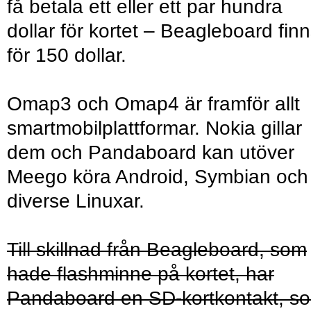
få betala ett eller ett par hundra
dollar för kortet – Beagleboard fin
för 150 dollar.
Omap3 och Omap4 är framför allt
smartmobilplattformar. Nokia gillar
dem och Pandaboard kan utöver
Meego köra Android, Symbian och
diverse Linuxar.
Till skillnad från Beagleboard, som
hade flashminne på kortet, har
Pandaboard en SD-kortkontakt, s