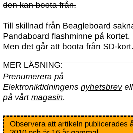
den kan boota från.
Till skillnad från Beagleboard sakn
Pandaboard flashminne på kortet.
Men det går att boota från SD-kort
Prenumerera på
Elektroniktidningens
nyhetsbrev
ell
på vårt
magasin
.
Observera att artikeln publicerades 
2010 och är 16 år gammal