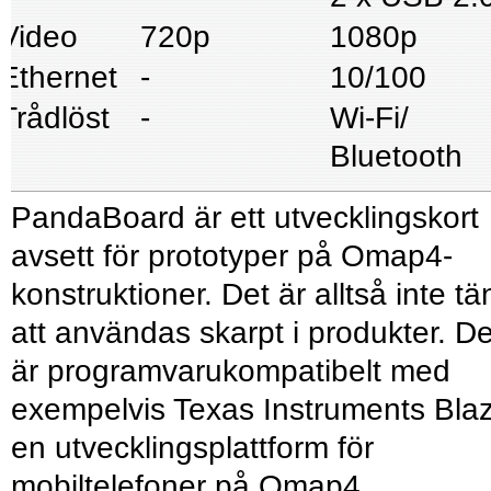
Video
720p
1080p
Ethernet
-
10/100
Trådlöst
-
Wi-Fi/
Bluetooth
PandaBoard är ett utvecklingskort
avsett för prototyper på Omap4-
konstruktioner. Det är alltså inte tä
att användas skarpt i produkter. De
är programvarukompatibelt med
exempelvis Texas Instruments Bla
en utvecklingsplattform för
mobiltelefoner på Omap4.