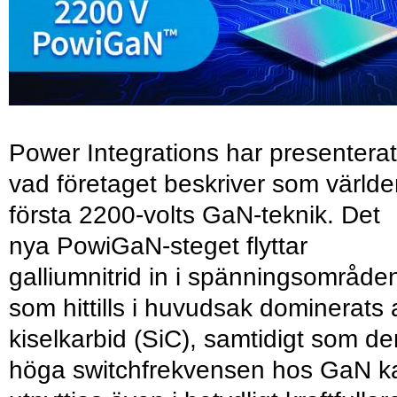
Power Integrations har presenterat
vad företaget beskriver som värld
första 2200-volts GaN-teknik. Det
nya PowiGaN-steget flyttar
galliumnitrid in i spänningsområde
som hittills i huvudsak dominerats 
kiselkarbid (SiC), samtidigt som de
höga switchfrekvensen hos GaN k