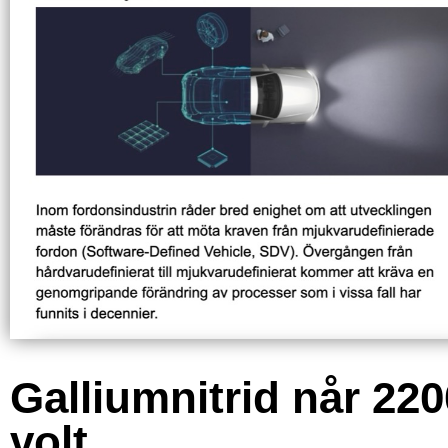
Galliumnitrid når 220
volt