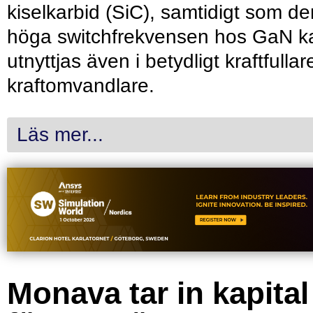
kiselkarbid (SiC), samtidigt som de
höga switchfrekvensen hos GaN k
utnyttjas även i betydligt kraftfullar
kraftomvandlare.
Läs mer...
Monava tar in kapital