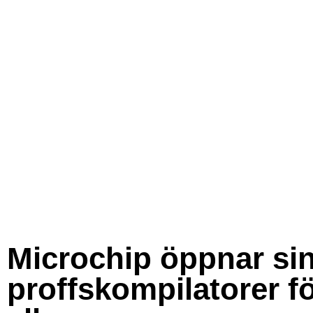
Microchip öppnar si
proffskompilatorer f