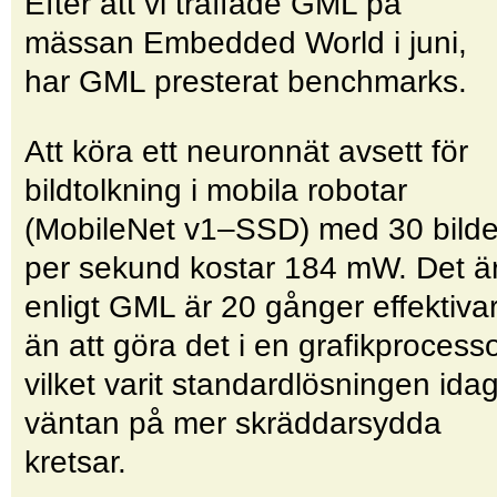
Efter att vi träffade GML på
mässan Embedded World i juni,
har GML presterat benchmarks.
Att köra ett neuronnät avsett för
bildtolkning i mobila robotar
(MobileNet v1–SSD) med 30 bilde
per sekund kostar 184 mW. Det ä
enligt GML är 20 gånger effektiva
än att göra det i en grafikprocess
vilket varit standardlösningen idag
väntan på mer skräddarsydda
kretsar.