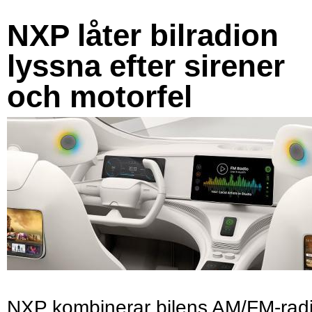
NXP låter bilradion
lyssna efter sirener
och motorfel
NXP kombinerar bilens AM/FM-rad