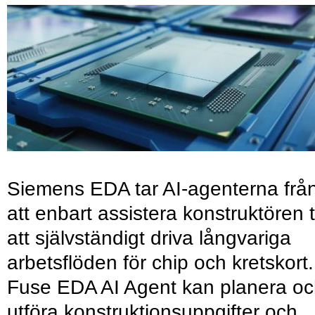
Siemens EDA tar AI-agenterna frå
att enbart assistera konstruktören ti
att självständigt driva långvariga
arbetsflöden för chip och kretskort.
Fuse EDA AI Agent kan planera o
utföra konstruktionsuppgifter och