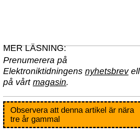
Prenumerera på
Elektroniktidningens
nyhetsbrev
ell
på vårt
magasin
.
Observera att denna artikel är nära
tre år gammal