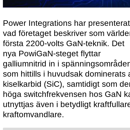
Power Integrations har presenterat
vad företaget beskriver som värld
första 2200-volts GaN-teknik. Det
nya PowiGaN-steget flyttar
galliumnitrid in i spänningsområde
som hittills i huvudsak dominerats 
kiselkarbid (SiC), samtidigt som de
höga switchfrekvensen hos GaN k
utnyttjas även i betydligt kraftfullar
kraftomvandlare.