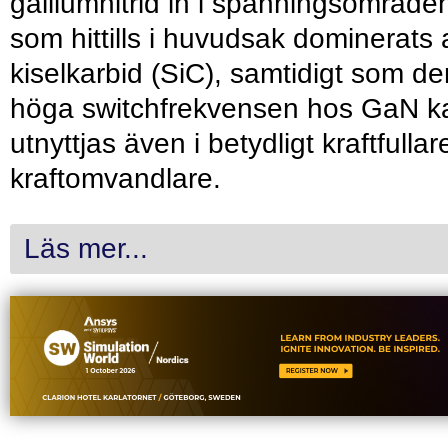
galliumnitrid in i spänningsområde
som hittills i huvudsak dominerats 
kiselkarbid (SiC), samtidigt som de
höga switchfrekvensen hos GaN k
utnyttjas även i betydligt kraftfullar
kraftomvandlare.
Läs mer...