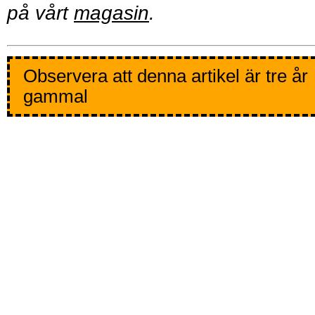
på vårt
magasin
.
Observera att denna artikel är tre år
gammal