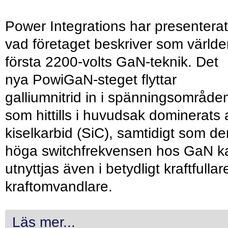
Power Integrations har presenterat
vad företaget beskriver som värld
första 2200-volts GaN-teknik. Det
nya PowiGaN-steget flyttar
galliumnitrid in i spänningsområde
som hittills i huvudsak dominerats 
kiselkarbid (SiC), samtidigt som de
höga switchfrekvensen hos GaN k
utnyttjas även i betydligt kraftfullar
kraftomvandlare.
Läs mer...