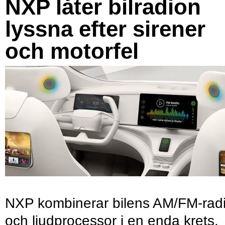
NXP låter bilradion
lyssna efter sirener
och motorfel
NXP kombinerar bilens AM/FM-rad
och ljudprocessor i en enda krets.