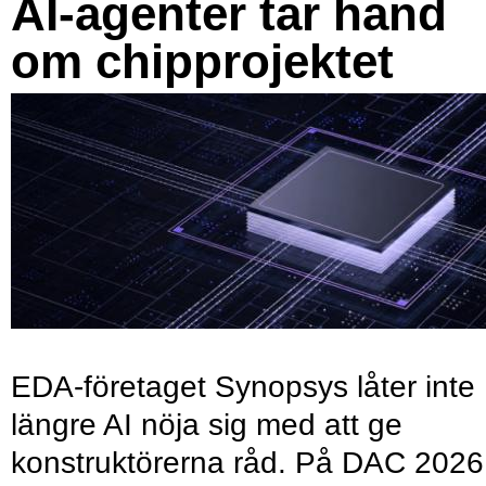
AI-agenter tar hand
om chipprojektet
EDA-företaget Synopsys låter inte
längre AI nöja sig med att ge
konstruktörerna råd. På DAC 2026