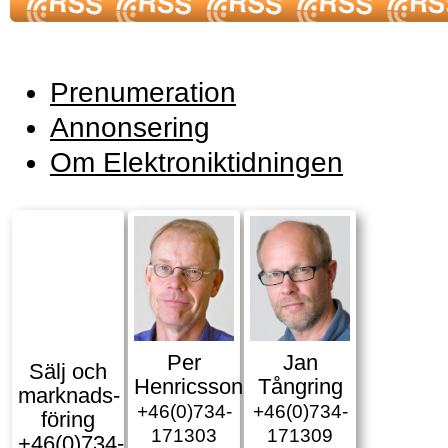
Prenumeration
Annonsering
Om Elektroniktidningen
Per
Jan
Sälj och
Henricsson
Tångring
marknads­
+46(0)734-
+46(0)734-
föring
171303
171309
+46(0)734-