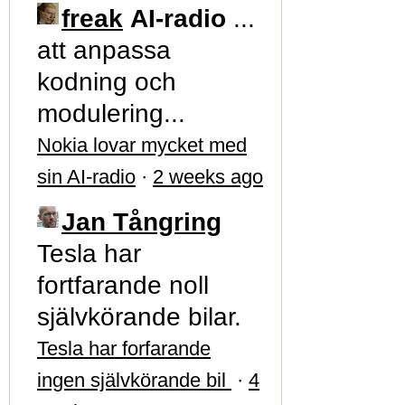
freak
AI-radio
...
att anpassa
kodning och
modulering...
Nokia lovar mycket med
sin AI-radio
·
2 weeks ago
Jan Tångring
Tesla har
fortfarande noll
självkörande bilar.
Tesla har forfarande
ingen självkörande bil
·
4