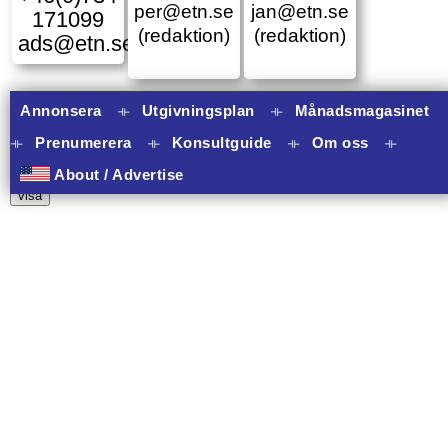
per@etn.se
jan@etn.se
171099
(redaktion)
(redaktion)
ads@etn.se
Annonsera
⟛
Utgivningsplan
⟛
Månadsmagasinet
⟛
Prenumerera
⟛
Konsultguide
⟛
Om oss
⟛
10 banners varav 10 har onclick.
About / Advertise