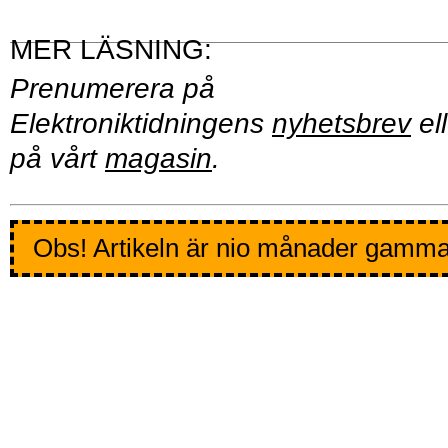
Prenumerera på
Elektroniktidningens
nyhetsbrev
ell
på vårt
magasin
.
Obs! Artikeln är nio månader gamma