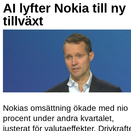
AI lyfter Nokia till ny
tillväxt
Nokias omsättning ökade med nio
procent under andra kvartalet,
justerat för valutaeffekter. Drivkraf