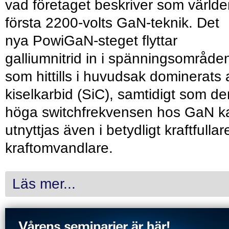
vad företaget beskriver som värld
första 2200-volts GaN-teknik. Det
nya PowiGaN-steget flyttar
galliumnitrid in i spänningsområde
som hittills i huvudsak dominerats 
kiselkarbid (SiC), samtidigt som de
höga switchfrekvensen hos GaN k
utnyttjas även i betydligt kraftfullar
kraftomvandlare.
Läs mer...