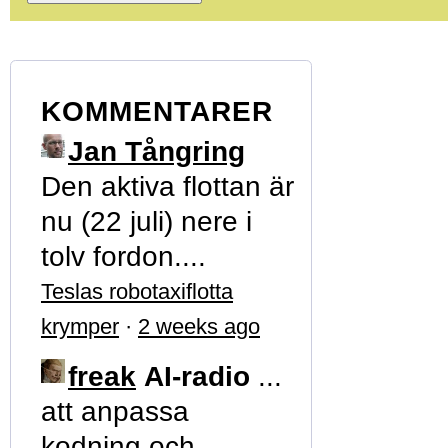
KOMMENTARER
Jan Tångring
Den aktiva flottan är
nu (22 juli) nere i
tolv fordon....
Teslas robotaxiflotta
krymper
·
2 weeks ago
freak
AI-radio
...
att anpassa
kodning och