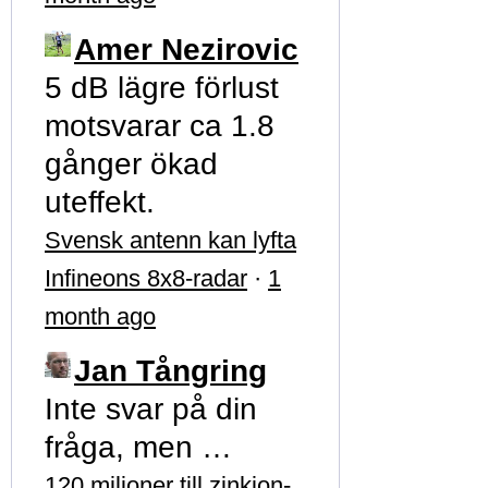
Amer Nezirovic
5 dB lägre förlust
motsvarar ca 1.8
gånger ökad
uteffekt.
Svensk antenn kan lyfta
Infineons 8x8-radar
·
1
month ago
Jan Tångring
Inte svar på din
fråga, men …
120 miljoner till zinkjon-