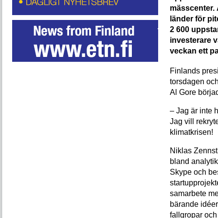
mässcenter. 
länder för pi
2 600 uppsta
investerare 
veckan ett p
Finlands pres
torsdagen och
Al Gore börja
– Jag är inte 
Jag vill rekry
klimatkrisen!
Niklas Zennst
bland analytik
Skype och bes
startupprojekt
samarbete med
bärande idéer
fallgropar oc