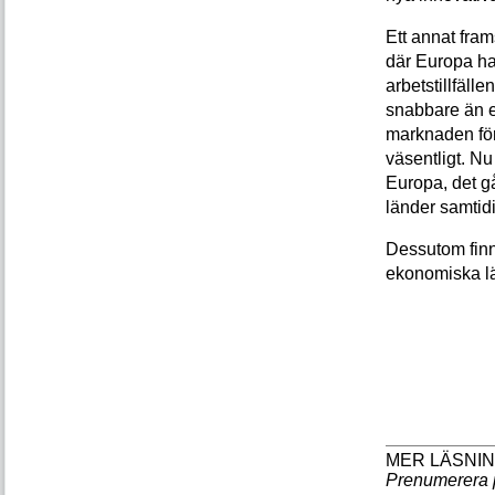
Ett annat fram
där Europa har
arbetstillfäll
snabbare än e
marknaden för
väsentligt. N
Europa, det gå
länder samtidi
Dessutom finns
ekonomiska läg
Prenumerera 