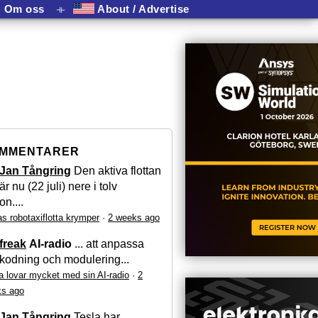
Om oss
⟛
About / Advertise
MMENTARER
Jan Tångring
Den aktiva flottan
är nu (22 juli) nere i tolv
on....
as robotaxiflotta krymper
·
2 weeks ago
freak
AI-radio
... att anpassa
kodning och modulering...
a lovar mycket med sin AI-radio
·
2
s ago
Jan Tångring
Tesla har