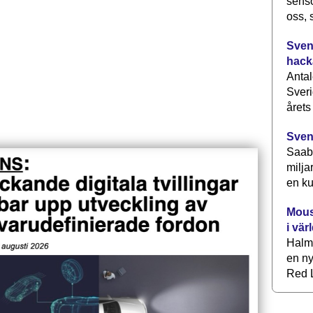
senso
oss, 
Svens
hack
Antal
Sveri
årets
Sven
Saab 
milja
en ku
Mous
i vär
Halm
en ny
Red L