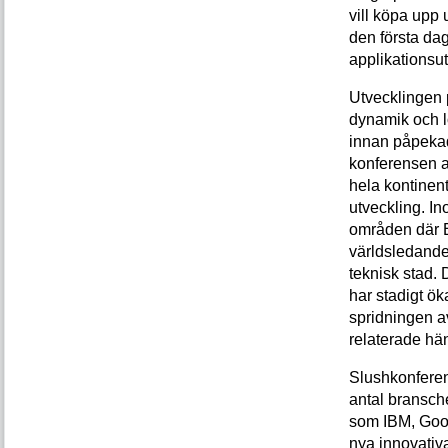
vill köpa upp
den första da
applikations­u
Utvecklingen 
dynamik och lo
innan påpekad
konferensen a
hela kontinent
utveckling. I
områden där Eu
världsledande 
teknisk stad. 
har stadigt ök
spridningen a
relaterade hä
Slushkonferens
antal bransche
som IBM, Goog
nya innovativ