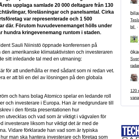
Årets upplaga samlade 20 000 deltagare från 130
tchtävlingar, föreläsningar och panelsamtal. Cirka
bila
rtsföretag var representerade och 1 500
Tesl
var där. Förutom huvudevenemanget hölls under
bil
ar hundra kringevenemang runtom i staden.
ident Sauli Niinistö öppnade konferensen på
ökad
 den amerikanske klimataktivisten och investeraren
de sitt inledande tal med en utmaning:
Sven
rada
här för att underhålla er med sådant som ni redan vet.
tera er att bli en del av lösningen på den globala
120 m
röm och hans bolag Atomico spelar en ledande roll
vana
er och investerare i Europa. Han är medgrundare till
krev i den första presentationen hur
en utvecklas och vad som är viktigt i vägvalen för
 investerare liksom hur viktigt det är med de
na. Vidare förklarade han vad som är typiska
h hur man ska hantera investerare och företag som