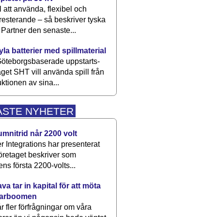
 att använda, flexibel och
esterande – så beskriver tyska
artner den senaste...
kyla batterier med spillmaterial
öteborgsbaserade upp­starts­
aget SHT vill använda spill från
ktionen av sina...
ASTE NYHETER
umnitrid når 2200 volt
 Integrations har presenterat
öretaget beskriver som
ens första 2200-volts...
a tar in kapital för att möta
arboomen
får fler förfrågningar om våra