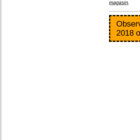
magasin
.
Observ
2018 o