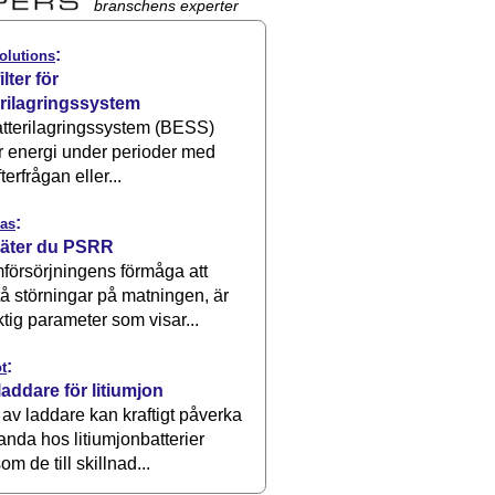
branschens experter
:
olutions
ilter för
erilagringssystem
atterilagringssystem (BESS)
r energi under perioder med
terfrågan eller...
:
as
äter du PSRR
försörjningens förmåga att
å störningar på matningen, är
ktig parameter som visar...
:
t
laddare för litiumjon
 av laddare kan kraftigt påverka
anda hos litiumjonbatterier
om de till skillnad...