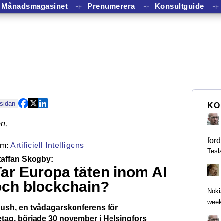
Månadsmagasinet
⟛
Prenumerera
⟛
Konsultguide
⟛
 sidan
KO
on
,
ford
Artificiell Intelligens
Tesl
taffan Skogby:
Tar Europa täten inom AI
och blockchain?
Noki
week
lush, en tvådagarskonferens för
etag, började 30 november i Helsingfors