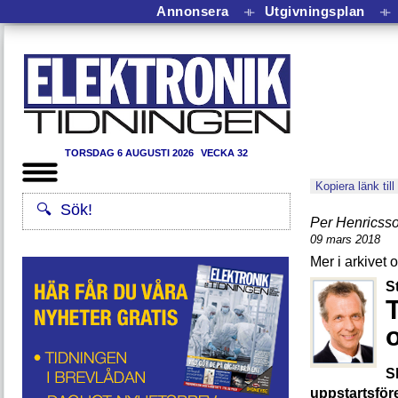
Annonsera
⟛
Utgivningsplan
⟛
TORSDAG 6 AUGUSTI 2026
VECKA 32
Kopiera länk till
Per Henricss
09 mars 2018
S
S
uppstartsför