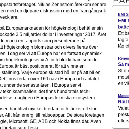
 uppstartsföretaget. Niklas Zennström återkom senare
gen med en djupare diskussion med en framgångsrik
EMI S
tvecklare.
EMI-f
batt
på Europamarknaden för högteknologi ­behåller sin
Ett b
ckade 3,5 miljarder dollar i investeringar 2017. Året
lagra
e man i en rapports som presenterade på
låg ef
tt högteknologin blomstrar och diversifieras över
en. I dag ser vi att Europa har en fortsatt dynamisk
Renes
nom högteknologi ser vi AI och blockchain som de
Så m
ropa är bäst positionerat för att vinna en
Ström
ställning. Varje europeisk stad håller på att bli en
motst
Det finns redan över 160 nav i Europa och antalet
en vi
at under de senaste åren. I Europa ser vi
v tekniksamhällen: det finns hundratals tech-
Masco
ndelser dagligen i Europas tekniska ekosystem.
Rätt 
Valet
en har blivit mycket bredare och täcker ett stort
prest
r. Allt från energi till hälsoappar. De stora företagen
efters
le, Microsoft, GE, ABB och Nokia finns där. Även
a företag som Tesla.