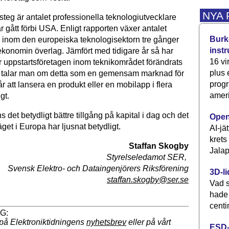
NYA
steg är antalet professionella ­teknologiutvecklare
 gått förbi USA. Enligt rapporten växer antalet
Burke
en inom den europeiska teknologisektorn tre gånger
inst
konomin överlag. Jämfört med tidigare år så har
16 vi
 uppstartsföretagen inom teknikområdet för­ändrats
plus
u talar man om detta som en gemensam marknad för
progr
r att lansera en produkt eller en mobilapp i flera
ameri
gt.
 det betydligt bättre tillgång på kapital i dag och det
Open
et i Europa har ljusnat betydligt.
AI-jä
krets
Staffan Skogby
Jalap
Styrelseledamot SER,
Svensk Elektro- och Dataingenjörers Riksförening
3D-li
staffan.skogby@ser.se
Vad s
hade
centi
på Elektroniktidningens
nyhetsbrev
eller på vårt
ESD-