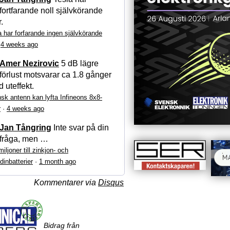
fortfarande noll självkörande
r.
a har forfarande ingen självkörande
·
4 weeks ago
Amer Nezirovic
5 dB lägre
förlust motsvarar ca 1.8 gånger
 uteffekt.
sk antenn kan lyfta Infineons 8x8-
r
·
4 weeks ago
Jan Tångring
Inte svar på din
fråga, men …
iljoner till zinkjon- och
dinbatterier
·
1 month ago
Kommentarer via
Disqus
Bidrag från