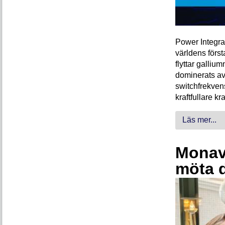
Power Integra
världens förs
flyttar galliu
dominerats av
switchfrekven
kraftfullare k
Läs mer...
Monava
möta 