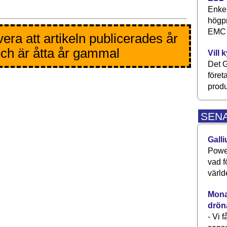
Enkel
högpr
EMC P
era att artikeln publicerades år
ch är åtta år gammal
Vill 
Det G
föret
produ
SEN
Galli
Power
vad f
värld
Monav
drön
- Vi 