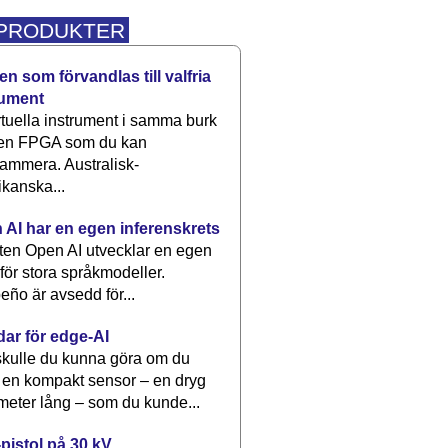
 PRODUKTER
n som förvandlas till valfria
rument
rtuella instrument i samma burk
 en FPGA som du kan
ammera. Australisk-
kanska...
 AI har en egen inferenskrets
tten Open AI utvecklar en egen
 för stora språkmodeller.
eño är avsedd för...
dar för edge-AI
kulle du kunna göra om du
 en kompakt sensor – en dryg
meter lång – som du kunde...
pistol på 30 kV