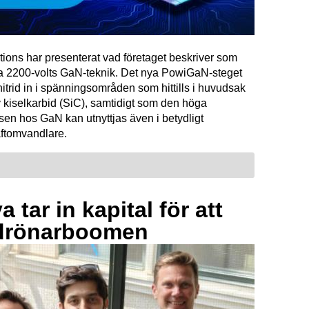
tions har presenterat vad företaget beskriver som
ta 2200-volts GaN-teknik. Det nya PowiGaN-steget
mnitrid in i spänningsområden som hittills i huvudsak
 kiselkarbid (SiC), samtidigt som den höga
sen hos GaN kan utnyttjas även i betydligt
raftomvandlare.
 tar in kapital för att
drönarboomen