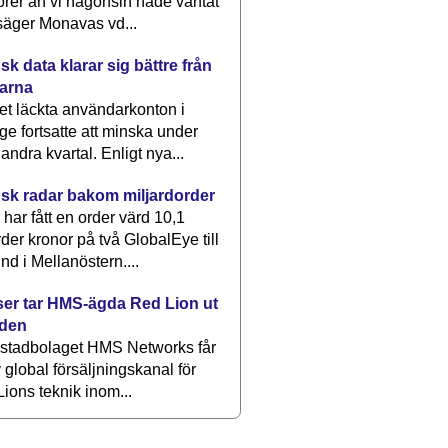
rer än vi någonsin hade väntat
säger Monavas vd...
k data klarar sig bättre från
arna
et läckta användarkonton i
ge fortsatte att minska under
 andra kvartal. Enligt nya...
sk radar bakom miljardorder
har fått en order värd 10,1
rder kronor på två GlobalEye till
nd i Mellanöstern....
er tar HMS-ägda Red Lion ut
lden
stadbolaget HMS Networks får
 global försäljningskanal för
ions teknik inom...