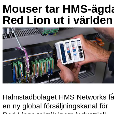
Mouser tar HMS-ägd
Red Lion ut i världen
Halmstadbolaget HMS Networks få
en ny global försäljningskanal för