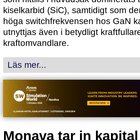
kiselkarbid (SiC), samtidigt som de
höga switchfrekvensen hos GaN k
utnyttjas även i betydligt kraftfullar
kraftomvandlare.
Läs mer...
Monava tar in kapital