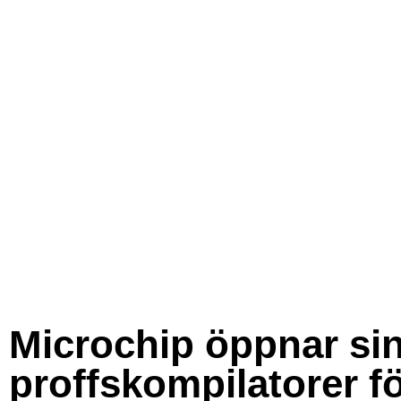
Microchip öppnar si
proffskompilatorer f