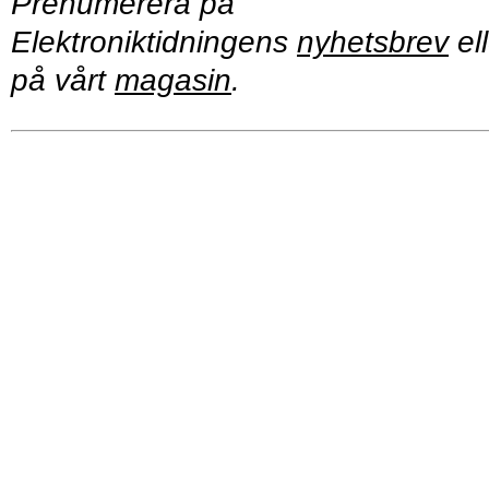
Prenumerera på
Elektroniktidningens
nyhetsbrev
ell
på vårt
magasin
.