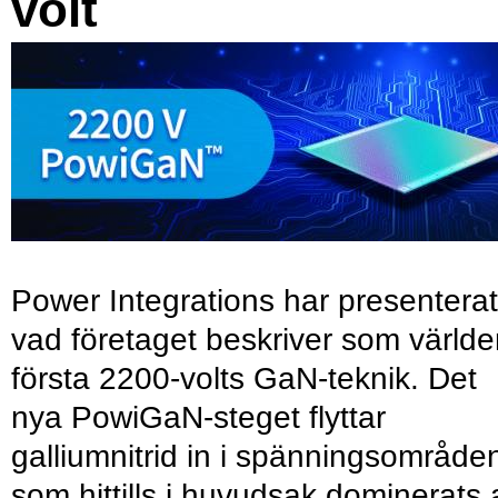
volt
Power Integrations har presenterat
vad företaget beskriver som värld
första 2200-volts GaN-teknik. Det
nya PowiGaN-steget flyttar
galliumnitrid in i spänningsområde
som hittills i huvudsak dominerats 