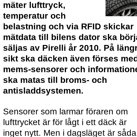
mäter lufttryck,
temperatur och
belastning och via RFID skickar
mätdata till bilens dator ska börj
säljas av Pirelli år 2010. På läng
sikt ska däcken även förses me
mems-sensorer och information
ska matas till broms- och
antisladdsystemen.
Sensorer som larmar föraren om
lufttrycket är för lågt i ett däck är
inget nytt. Men i dagsläget är såd