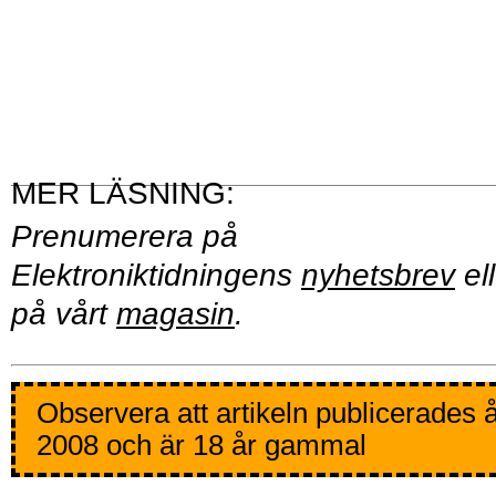
Prenumerera på
Elektroniktidningens
nyhetsbrev
ell
på vårt
magasin
.
Observera att artikeln publicerades 
2008 och är 18 år gammal