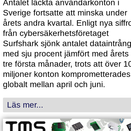
Antalet läckta användarkonton i
Sverige fortsatte att minska under
årets andra kvartal. Enligt nya siffr
från cybersäkerhetsföretaget
Surfshark sjönk antalet dataintrån
med sju procent jämfört med årets
tre första månader, trots att över 1
miljoner konton komprometterades
globalt mellan april och juni.
Läs mer...