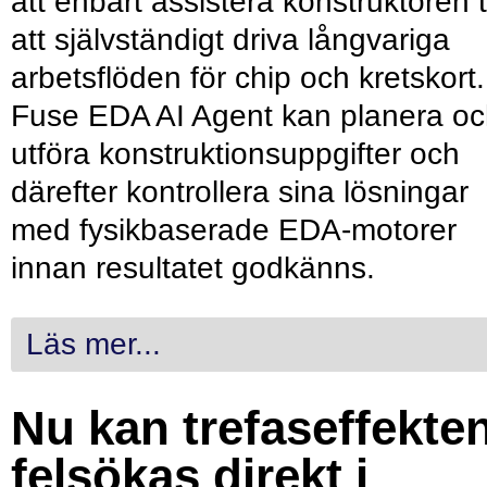
att enbart assistera konstruktören ti
att självständigt driva långvariga
arbetsflöden för chip och kretskort.
Fuse EDA AI Agent kan planera o
utföra konstruktionsuppgifter och
därefter kontrollera sina lösningar
med fysikbaserade EDA-motorer
innan resultatet godkänns.
Läs mer...
Nu kan trefaseffekte
felsökas direkt i