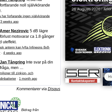
fortfarande noll självkörande
r.
a har forfarande ingen självkörande
·
3 weeks ago
Amer Nezirovic
5 dB lägre
förlust motsvarar ca 1.8 gånger
 uteffekt.
sk antenn kan lyfta Infineons 8x8-
r
·
4 weeks ago
Jan Tångring
Inte svar på din
fråga, men …
iljoner till zinkjon- och
dinbatterier
·
1 month ago
Kommentarer via
Disqus
Bidrag från