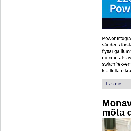
Power Integra
världens förs
flyttar galliu
dominerats av
switchfrekven
kraftfullare k
Läs mer...
Monava
möta 