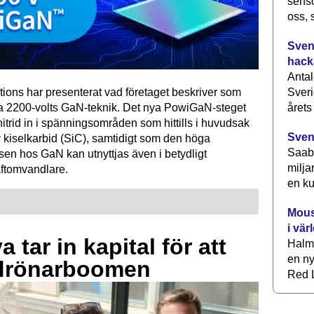
senso
oss, 
Svens
hack
Antal
Sveri
tions har presenterat vad företaget beskriver som
årets
ta 2200-volts GaN-teknik. Det nya PowiGaN-steget
mnitrid in i spänningsområden som hittills i huvudsak
Sven
 kiselkarbid (SiC), samtidigt som den höga
Saab 
sen hos GaN kan utnyttjas även i betydligt
milja
raftomvandlare.
en ku
Mous
i vär
 tar in kapital för att
Halm
en ny
drönarboomen
Red L