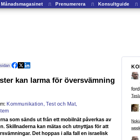
Månadsmagasinet
⎍
Prenumerera
⎍
Konsultguide
⎍
 sidan
KO
ter kan larma för översvämning
ford
Tesl
Kommunikation,
Test och Mat,
stem
rna som sänds ut från ett mobilnät påverkas av
Noki
en. Skillnaderna kan mätas och utnyttjas för att
week
rsvämningar. Det hoppas i alla fall en israelisk