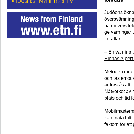
forskare.
Judéens öknar 
översvämninga
på universitet
ge varningar u
inträffar.
– En varning 
Pinhas Alpert 
Metoden inneb
och tas emot 
är förstås att
Nätverket av 
plats och tid 
Mobilmasterna
kan mäta luft
faktorn för at