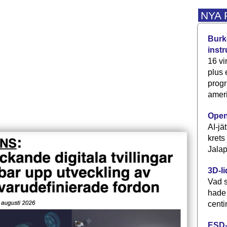
NYA
Burke
inst
16 vi
plus
progr
ameri
Open
AI-jä
krets
Jalap
3D-li
Vad s
hade
centi
ESD-