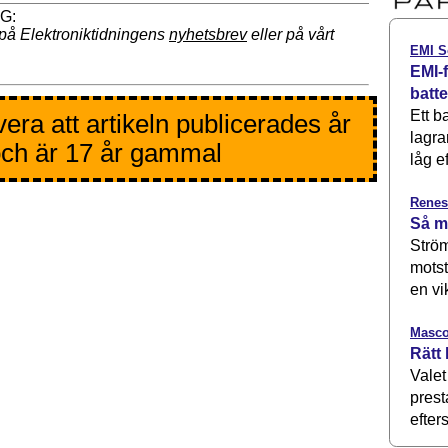
på Elektroniktidningens
nyhetsbrev
eller på vårt
EMI S
EMI-f
batt
Ett b
era att artikeln publicerades år
lagra
ch är 17 år gammal
låg ef
Renes
Så m
Ström
motst
en vi
Masco
Rätt 
Valet
prest
efters