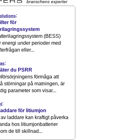
branschens experter
:
olutions
ilter för
erilagringssystem
atterilagringssystem (BESS)
r energi under perioder med
terfrågan eller...
:
as
äter du PSRR
försörjningens förmåga att
å störningar på matningen, är
ktig parameter som visar...
:
t
laddare för litiumjon
 av laddare kan kraftigt påverka
anda hos litiumjonbatterier
om de till skillnad...