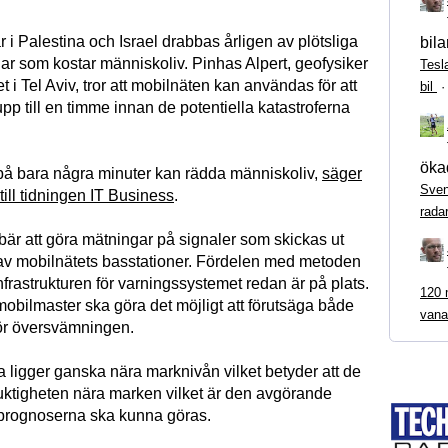
i Palestina och Israel drabbas årligen av plötsliga
bila
r som kostar människoliv. Pinhas Alpert, geofysiker
Tesl
et i Tel Aviv, tror att mobilnäten kan användas för att
bil
pp till en timme innan de potentiella katastroferna
ökad
på bara några minuter kan rädda människoliv,
säger
Sven
till tidningen IT Business
.
rada
är att göra mätningar på signaler som skickas ut
av mobilnätets basstationer. Fördelen med metoden
 infrastrukturen för varningssystemet redan är på plats.
120 m
mobilmaster ska göra det möjligt att förutsäga både
vana
för översvämningen.
 ligger ganska nära marknivån vilket betyder att de
fuktigheten nära marken vilket är den avgörande
t prognoserna ska kunna göras.