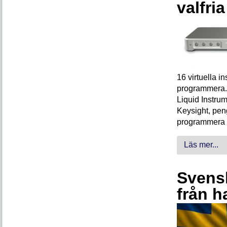
valfri
16 virtuella 
programmera. 
Liquid Instrum
Keysight, peng
programmera 
Läs mer...
Svensk
från h