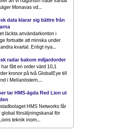
rer än vi någonsin hade väntat
säger Monavas vd...
k data klarar sig bättre från
arna
et läckta användarkonton i
ge fortsatte att minska under
 andra kvartal. Enligt nya...
sk radar bakom miljardorder
har fått en order värd 10,1
rder kronor på två GlobalEye till
nd i Mellanöstern....
er tar HMS-ägda Red Lion ut
lden
stadbolaget HMS Networks får
 global försäljningskanal för
ions teknik inom...