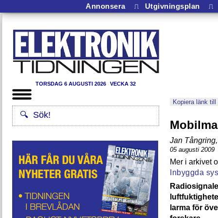
Annonsera
⎍
Utgivningsplan
⎍
TORSDAG 6 AUGUSTI 2026
VECKA 32
Kopiera länk till
Mobilmas
Jan Tångring
,
05 augusti 2009
Inbyggda sy
Radiosignale
luftfuktighet
larma för öve