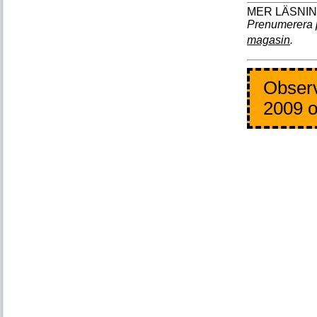
Prenumerera 
magasin
.
Observ
2009 o