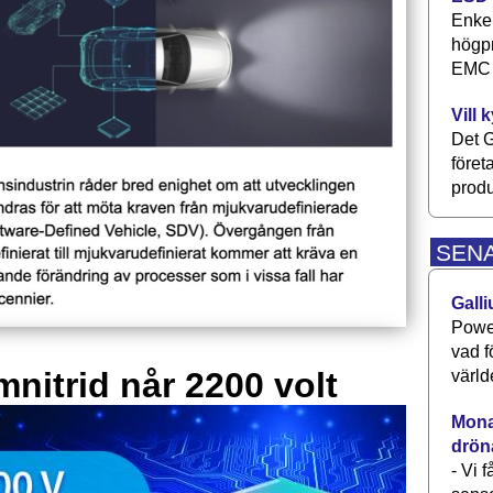
Enkel
högpr
EMC P
Vill 
Det G
föret
produ
SEN
Galli
Power
vad f
mnitrid når 2200 volt
värld
Monav
drön
- Vi 