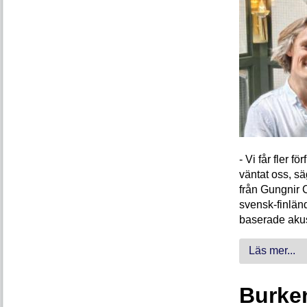
- Vi får fler 
väntat oss, s
från Gungnir 
svensk-finlän
baserade akus
Läs mer...
Burken