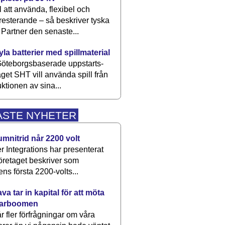
 att använda, flexibel och
esterande – så beskriver tyska
artner den senaste...
kyla batterier med spillmaterial
öteborgsbaserade upp­starts­
aget SHT vill använda spill från
ktionen av sina...
ASTE NYHETER
umnitrid når 2200 volt
 Integrations har presenterat
öretaget beskriver som
ens första 2200-volts...
a tar in kapital för att möta
arboomen
får fler förfrågningar om våra