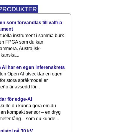
 PRODUKTER
n som förvandlas till valfria
rument
rtuella instrument i samma burk
 en FPGA som du kan
ammera. Australisk-
kanska...
 AI har en egen inferenskrets
tten Open AI utvecklar en egen
 för stora språkmodeller.
eño är avsedd för...
dar för edge-AI
kulle du kunna göra om du
 en kompakt sensor – en dryg
meter lång – som du kunde...
pistol på 30 kV