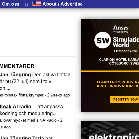
Om oss
⎍
About / Advertise
MMENTARER
Jan Tångring
Den aktiva flottan
är nu (22 juli) nere i tolv
on....
as robotaxiflotta krymper
·
2 weeks ago
freak
AI-radio
... att anpassa
kodning och modulering...
a lovar mycket med sin AI-radio
·
2
s ago
Jan Tångring
Tesla har