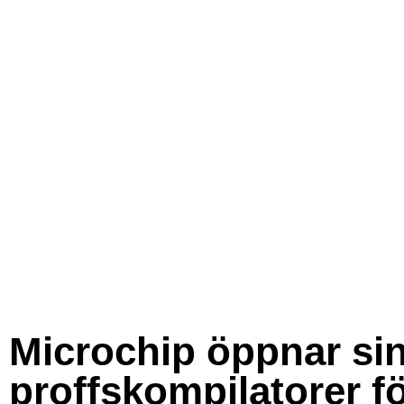
Microchip öppnar si
proffskompilatorer f