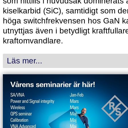
som hittills i huvudsak dominerats 
kiselkarbid (SiC), samtidigt som de
höga switchfrekvensen hos GaN k
utnyttjas även i betydligt kraftfullar
kraftomvandlare.
Läs mer...