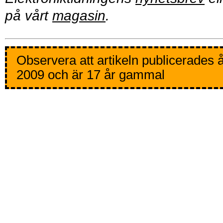
på vårt
magasin
.
Observera att artikeln publicerades 
2009 och är 17 år gammal