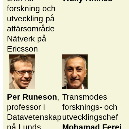
forskning och
utveckling på
affärsområde
Nätverk på
Ericsson
Per Runeson
,
Transmodes
professor i
forsknings- och
Datavetenskap
utvecklingschef
på Lunds
Mohamad Ferej