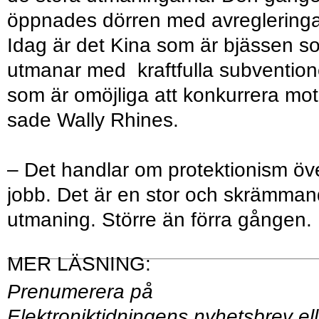
öppnades dörren med avregleringa
Idag är det Kina som är bjässen s
utmanar med kraftfulla subvention
som är omöjliga att konkurrera mot
sade Wally Rhines.
– Det handlar om protektionism öv
jobb. Det är en stor och skrämma
utmaning. Större än förra gången.
Prenumerera på
Elektroniktidningens
nyhetsbrev
ell