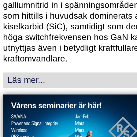
galliumnitrid in i spänningsområde
som hittills i huvudsak dominerats 
kiselkarbid (SiC), samtidigt som de
höga switchfrekvensen hos GaN k
utnyttjas även i betydligt kraftfullar
kraftomvandlare.
Läs mer...