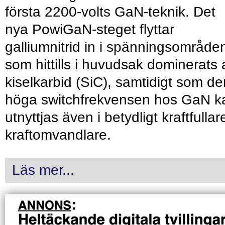
första 2200-volts GaN-teknik. Det
nya PowiGaN-steget flyttar
galliumnitrid in i spänningsområde
som hittills i huvudsak dominerats 
kiselkarbid (SiC), samtidigt som de
höga switchfrekvensen hos GaN k
utnyttjas även i betydligt kraftfullar
kraftomvandlare.
Läs mer...