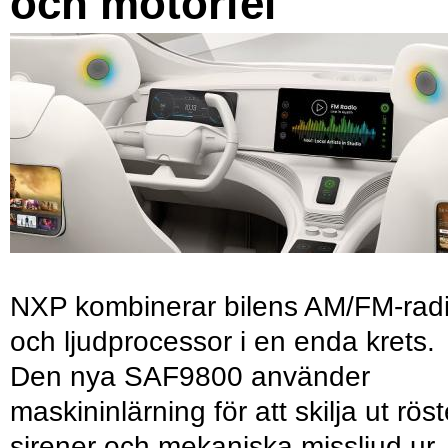
och motorfel
NXP kombinerar bilens AM/FM-rad
och ljudprocessor i en enda krets.
Den nya SAF9800 använder
maskininlärning för att skilja ut röst
sirener och mekaniska missljud ur