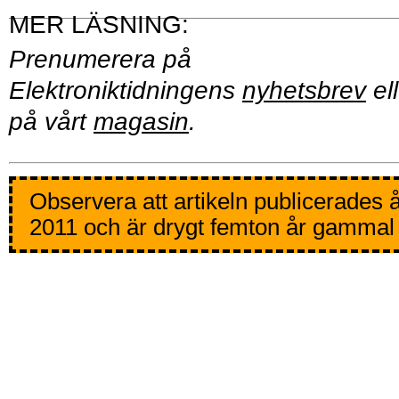
Prenumerera på
Elektroniktidningens
nyhetsbrev
ell
på vårt
magasin
.
Observera att artikeln publicerades 
2011 och är drygt femton år gammal