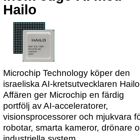
Hailo
Microchip Technology köper den
israeliska AI-kretsutvecklaren Hailo
Affären ger Microchip en färdig
portfölj av AI-acceleratorer,
visionsprocessorer och mjukvara f
robotar, smarta kameror, drönare 
industriella system.