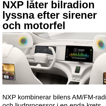
NXP låter bilradion
lyssna efter sirener
och motorfel
NXP kombinerar bilens AM/FM-rad
och ljudprocessor i en enda krets.