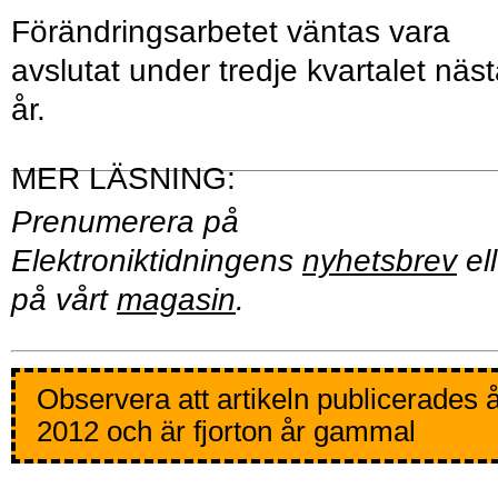
Förändringsarbetet väntas vara
avslutat under tredje kvartalet näs
år.
Prenumerera på
Elektroniktidningens
nyhetsbrev
ell
på vårt
magasin
.
Observera att artikeln publicerades 
2012 och är fjorton år gammal