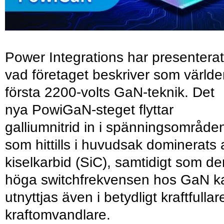
Power Integrations har presenterat
vad företaget beskriver som värld
första 2200-volts GaN-teknik. Det
nya PowiGaN-steget flyttar
galliumnitrid in i spänningsområde
som hittills i huvudsak dominerats 
kiselkarbid (SiC), samtidigt som de
höga switchfrekvensen hos GaN k
utnyttjas även i betydligt kraftfullar
kraftomvandlare.