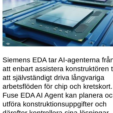
Siemens EDA tar AI-agenterna frå
att enbart assistera konstruktören ti
att självständigt driva långvariga
arbetsflöden för chip och kretskort.
Fuse EDA AI Agent kan planera o
utföra konstruktionsuppgifter och
därefter kontrollera sina lösningar