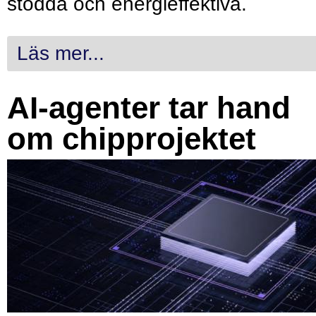
stödda och energieffektiva.
Läs mer...
AI-agenter tar hand
om chipprojektet