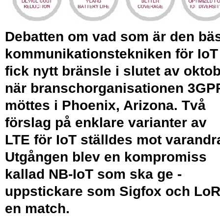
Debatten om vad som är den bä
kommunikationstekniken för IoT
fick nytt bränsle i slutet av okto
när branschorganisationen 3GP
möttes i Phoenix, Arizona. Två
förslag på enklare varianter av
LTE för IoT ställdes mot varandr
Utgången blev en kompromiss
kallad NB-IoT som ska ge ­
uppstickare som Sigfox och Lo
en match.