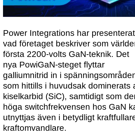
Power Integrations har presenterat
vad företaget beskriver som värld
första 2200-volts GaN-teknik. Det
nya PowiGaN-steget flyttar
galliumnitrid in i spänningsområde
som hittills i huvudsak dominerats 
kiselkarbid (SiC), samtidigt som de
höga switchfrekvensen hos GaN k
utnyttjas även i betydligt kraftfullar
kraftomvandlare.