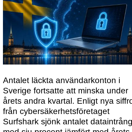
Antalet läckta användarkonton i
Sverige fortsatte att minska under
årets andra kvartal. Enligt nya siffr
från cybersäkerhetsföretaget
Surfshark sjönk antalet dataintrån
med sju procent jämfört med årets