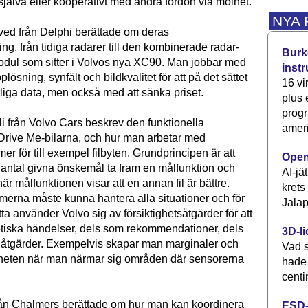
själva eller kooperativt med andra fordon via molnet.
NYA
ed från Delphi berättade om deras
ng, från tidiga radarer till den kombinerade radar-
Burke
dul som sitter i Volvos nya XC90. Man jobbar med
inst
pplösning, synfält och bildkvalitet för att på det sättet
16 vi
litliga data, men också med att sänka priset.
plus
progr
från Volvo Cars beskrev den funktionella
ameri
i Drive Me-bilarna, och hur man arbetar med
mer för till exempel filbyten. Grundprincipen är att
Open
t antal givna önskemål ta fram en målfunktion och
AI-jä
 när målfunktionen visar att en annan fil är bättre.
krets
tmerna måste kunna hantera alla situationer och för
Jalap
tta använder Volvo sig av försiktighetsåtgärder för att
etiska händelser, dels som rekommendationer, dels
3D-li
åtgärder. Exempelvis skapar man marginaler och
Vad s
heten när man närmar sig områden där sensorerna
hade
centi
rån Chalmers berättade om hur man kan koordinera
ESD-