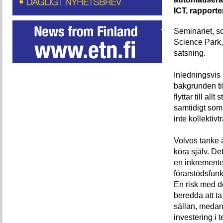
ICT, rapporte
Seminariet, s
Science Park, 
satsning.
Inledningsvis
bakgrunden ti
flyttar till all
samtidigt som 
inte kollektivt
Volvos tanke ä
köra själv. Det
en inkremente
förarstödsfunkt
En risk med de
beredda att ta
sällan, medan 
investering i 