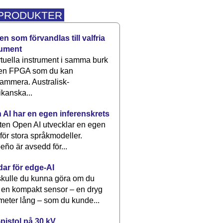
 PRODUKTER
n som förvandlas till valfria
rument
rtuella instrument i samma burk
 en FPGA som du kan
ammera. Australisk-
kanska...
 AI har en egen inferenskrets
tten Open AI utvecklar en egen
 för stora språkmodeller.
eño är avsedd för...
dar för edge-AI
kulle du kunna göra om du
 en kompakt sensor – en dryg
meter lång – som du kunde...
pistol på 30 kV