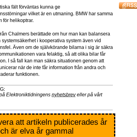
iska fält förväntas kunna ge
nsstörningar vilket är en utmaning. BMW har samma
för helikoptrar.
 från Chalmers berättade om hur man kan balansera
 systemsäkerhet i kooperativa system även vid
sfel. Även om de självkörande bilarna i sig är säkra
munikationen vara felaktig, så att olika bilar får
ion. I så fall kan man säkra situationen genom att
icerar när de inte får information från andra och
raderar funktionen.
på Elektroniktidningens
nyhetsbrev
eller på vårt
era att artikeln publicerades år
ch är elva år gammal