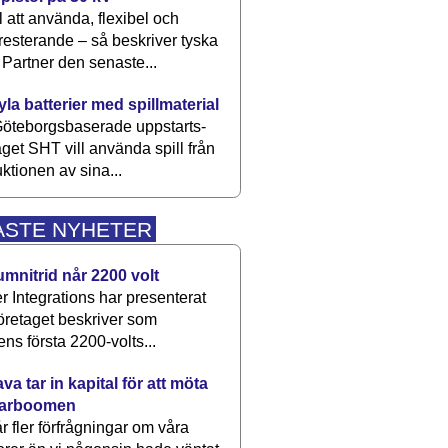
 att använda, flexibel och
esterande – så beskriver tyska
artner den senaste...
kyla batterier med spillmaterial
öteborgsbaserade upp­starts­
aget SHT vill använda spill från
ktionen av sina...
ASTE NYHETER
umnitrid når 2200 volt
 Integrations har presenterat
öretaget beskriver som
ens första 2200-volts...
a tar in kapital för att möta
arboomen
får fler förfrågningar om våra