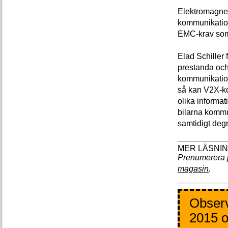
Elektromagnet
kommunikatio
EMC-krav som 
Elad Schiller
prestanda och
kommunikation
så kan V2X-kom
olika informat
bilarna kommun
samtidigt deg
Prenumerera 
magasin
.
Observ
2015 o