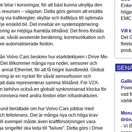
 bilar i korsningar, för att bäst kunna utnyttja den
Enkel
sursen – vägytan. Detta görs genom att ersätta
högpr
 via trafikregler, skyltar och trafikljus till optimala
EMC P
arje enskild bil. Det innebär en systemoptimering
Vill 
ering av möjliga framtida tillstånd. Det finns förstås
Det G
gar, såväl avseende beräkning, kommunikation och
föret
cke-automatiserade fordon.
produ
från Volvo Cars beskrev hur elarkitekturen i Drive Me-
t. Det tillkommer många nya noder, sensorer och
SEN
 annat Ethernet, för att få högre bandbredd. Global
ring är en nyckel för såväl sensorfusion och
Galli
 att data representerar samma tillstånd. För V2X-
Power
 behövs också en globalt synkroniserad klocka för
vad f
ronisera med andra fordon eller infrastrukturen.
värld
und berättade om hur Volvo Cars jobbar med
Monav
et och feltolerans. Det är många nya och höga krav
drön
ill exempel måste även kraftförsörjningen vara
- Vi 
 singelfel ska leda till ”failure”. Detta görs i Drive