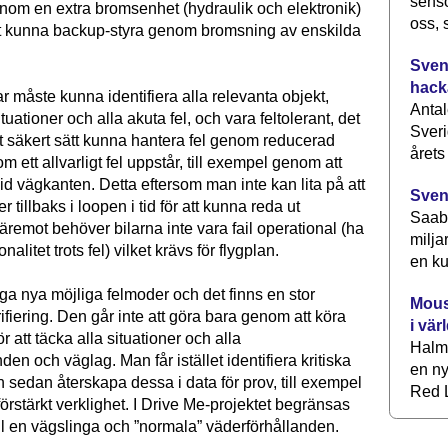
senso
nom en extra bromsenhet (hydraulik och elektronik)
oss, 
t kunna backup-styra genom bromsning av enskilda
Svens
hack
 måste kunna identifiera alla relevanta objekt,
Antal
tuationer och alla akuta fel, och vara feltolerant, det
Sveri
tt säkert sätt kunna hantera fel genom reducerad
årets
om ett allvarligt fel uppstår, till exempel genom att
id vägkanten. Detta eftersom man inte kan lita på att
Sven
 tillbaks i loopen i tid för att kunna reda ut
Saab 
äremot behöver bilarna inte vara fail operational (ha
milja
onalitet trots fel) vilket krävs för flygplan.
en ku
ga nya möjliga felmoder och det finns en stor
Mous
ifiering. Den går inte att göra bara genom att köra
i vär
ör att täcka alla situationer och alla
Halm
den och väglag. Man får istället identifiera kritiska
en ny
h sedan återskapa dessa i data för prov, till exempel
Red L
örstärkt verklighet. I Drive Me-projektet begränsas
ll en vägslinga och ”normala” väderförhållanden.