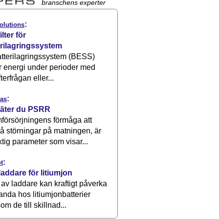
branschens experter
:
olutions
ilter för
erilagringssystem
atterilagringssystem (BESS)
r energi under perioder med
terfrågan eller...
:
as
äter du PSRR
försörjningens förmåga att
å störningar på matningen, är
ktig parameter som visar...
:
t
laddare för litiumjon
 av laddare kan kraftigt påverka
anda hos litiumjonbatterier
om de till skillnad...