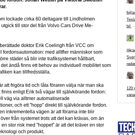
rar.
bila
om lockade cirka 60 deltagare till Lindholmen
Tesl
utgick till stor del från Volvo Cars Drive Me-
bil
 berättade doktor Erik Coelingh från VCC om
ökad
ll fordonsautomation: med alltfler människor som
Sven
t större städer så blir inte trafiksystemet hållbart,
rada
det ändå finns ett behov av individuell mobilitet som
rafiken kan tillfredsställa.
r att frigöra tid och låta föraren välja när man ska
120 m
 finns enligt Erik två vägar till självkörande fordon:
vana
ll väg via alltmer automatiserade
ioner, och ett ”hopp” direkt till självkörande fordon.
n inkrementella vägen är att förarna inte blir
 över från systemet trots att det kan krävas, om än
en stor risk med ”hoppet” är att det kräver en stor
teknologi och produkt.