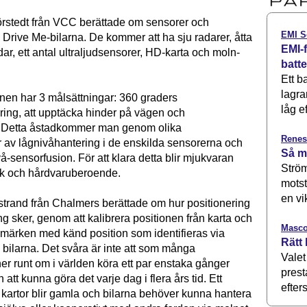
rstedt från VCC berättade om sensorer och
EMI S
 Drive Me-bilarna. De kommer att ha sju radarer, åtta
EMI-f
dar, ett antal ultraljudsensorer, HD-karta och moln-
batt
Ett b
lagra
nen har 3 målsättningar: 360 graders
låg ef
ering, att upptäcka hinder på vägen och
. Detta åstadkommer man genom olika
Renes
 av lågnivåhantering i de enskilda sensorerna och
Så m
å-sensorfusion. För att klara detta blir mjukvaran
Ström
fik och hårdvaruberoende.
motst
en vi
rand från Chalmers berättade om hur positionering
ng sker, genom att kalibrera positionen från karta och
Masco
ärken med känd position som identifieras via
Rätt 
 bilarna. Det svåra är inte att som många
Valet
er runt om i världen köra ett par enstaka gånger
prest
 att kunna göra det varje dag i flera års tid. Ett
efters
 kartor blir gamla och bilarna behöver kunna hantera