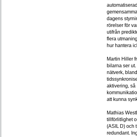
automatiserade
gemensamma re
dagens styrning
rörelser för v
utifrån predikt
flera utmanin
hur hantera i
Martin Hiller 
bilarna ser u
nätverk, bland
tidssynkronise
aktivering, så
kommunikation
att kunna synk
Mathias Westl
tillförlitligh
(ASIL D) och t
redundant. Inga