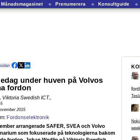
Månadsmagasinet
⟛
Prenumerera
⟛
Konsultguide
⟛
 sidan
KO
iedag under huven på Volvos
a fordon
ford
Tesl
 Viktoria Swedish ICT.
,
15
november 2015
Fordonselektronik
Noki
vember arrangerade SAFER, SVEA och Volvo
week
inarium som fokuserade på teknologierna bakom
de fordon. Johan Wedlin på Viktoria Swedish