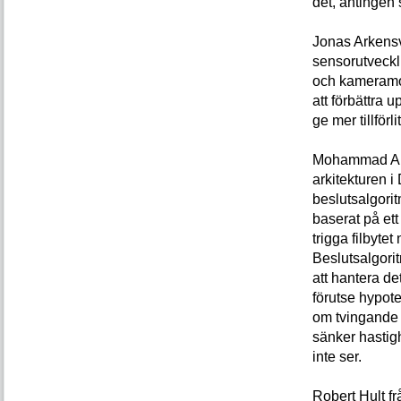
det, antingen 
Jonas Arkensv
sensorutveckli
och kameramo
att förbättra u
ge mer tillför
Mohammad Ali 
arkitekturen 
beslutsalgorit
baserat på et
trigga filbytet
Beslutsalgori
att hantera de
förutse hypot
om tvingande 
sänker hastig
inte ser.
Robert Hult f