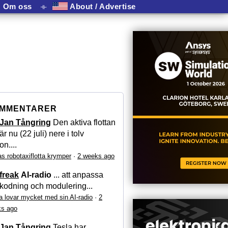
Om oss
⟛
About / Advertise
MMENTARER
Jan Tångring
Den aktiva flottan
är nu (22 juli) nere i tolv
on....
as robotaxiflotta krymper
·
2 weeks ago
freak
AI-radio
... att anpassa
kodning och modulering...
a lovar mycket med sin AI-radio
·
2
s ago
Jan Tångring
Tesla har