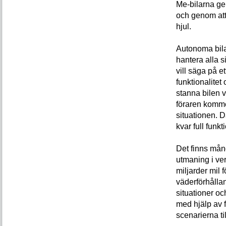
Me-bilarna ge
och genom at
hjul.
Autonoma bilar
hantera alla si
vill säga på e
funktionalitet 
stanna bilen v
föraren kommer
situationen. D
kvar full funkti
Det finns mån
utmaning i ver
miljarder mil f
väderförhållan
situationer oc
med hjälp av f
scenarierna ti