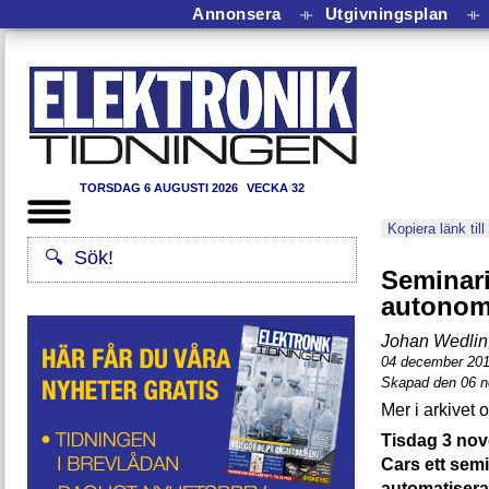
Annonsera
⟛
Utgivningsplan
⟛
TORSDAG 6 AUGUSTI 2026
VECKA 32
Kopiera länk till
Seminar
autonom
Johan Wedlin,
04 december 20
Skapad den 06 
Tisdag 3 no
Cars ett sem
automatisera