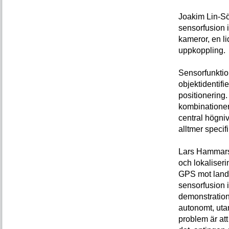
Joakim Lin-Sö
sensorfusion i
kameror, en li
uppkoppling.
Sensorfunktio
objektidentifi
positionering
kombinationer
central högniv
alltmer speci
Lars Hammarst
och lokaliseri
GPS mot landm
sensorfusion i
demonstration
autonomt, utan
problem är att