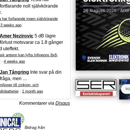
fortfarande noll självkörande
r.
a har forfarande ingen självkörande
·
3 weeks ago
Amer Nezirovic
5 dB lägre
förlust motsvarar ca 1.8 gånger
 uteffekt.
sk antenn kan lyfta Infineons 8x8-
r
·
4 weeks ago
Jan Tångring
Inte svar på din
fråga, men …
iljoner till zinkjon- och
dinbatterier
·
1 month ago
Kommentarer via
Disqus
Bidrag från