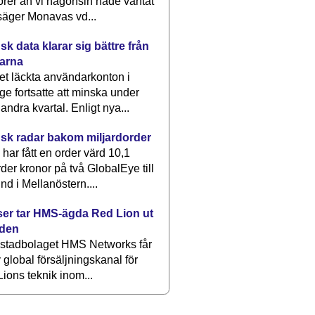
rer än vi någonsin hade väntat
säger Monavas vd...
k data klarar sig bättre från
arna
et läckta användarkonton i
ge fortsatte att minska under
 andra kvartal. Enligt nya...
sk radar bakom miljardorder
har fått en order värd 10,1
rder kronor på två GlobalEye till
nd i Mellanöstern....
er tar HMS-ägda Red Lion ut
lden
stadbolaget HMS Networks får
 global försäljningskanal för
ions teknik inom...