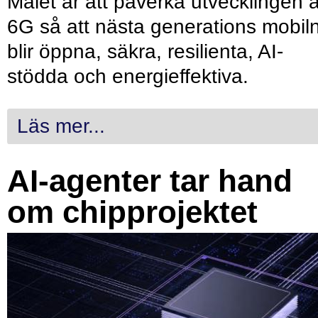
Målet är att påverka utvecklingen 
6G så att nästa generations mobil
blir öppna, säkra, resilienta, AI-
stödda och energieffektiva.
Läs mer...
AI-agenter tar hand
om chipprojektet