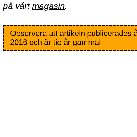
på vårt
magasin
.
Observera att artikeln publicerades 
2016 och är tio år gammal