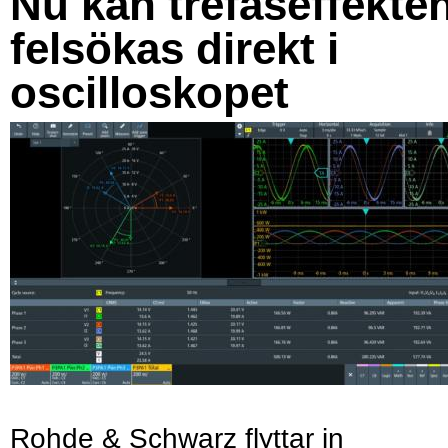
Nu kan trefaseffekte
felsökas direkt i
oscilloskopet
Rohde & Schwarz flyttar in