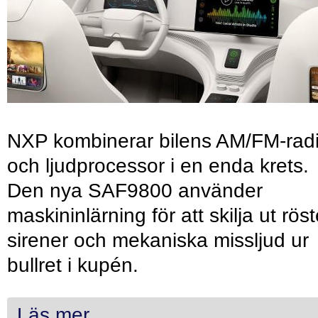
NXP kombinerar bilens AM/FM-rad
och ljudprocessor i en enda krets.
Den nya SAF9800 använder
maskininlärning för att skilja ut röst
sirener och mekaniska missljud ur
bullret i kupén.
Läs mer...