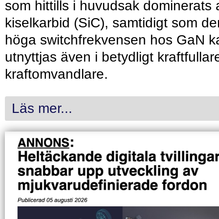
som hittills i huvudsak dominerats 
kiselkarbid (SiC), samtidigt som de
höga switchfrekvensen hos GaN k
utnyttjas även i betydligt kraftfullar
kraftomvandlare.
Läs mer...