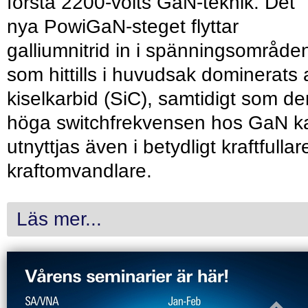
första 2200-volts GaN-teknik. Det
nya PowiGaN-steget flyttar
galliumnitrid in i spänningsområde
som hittills i huvudsak dominerats 
kiselkarbid (SiC), samtidigt som de
höga switchfrekvensen hos GaN k
utnyttjas även i betydligt kraftfullar
kraftomvandlare.
Läs mer...