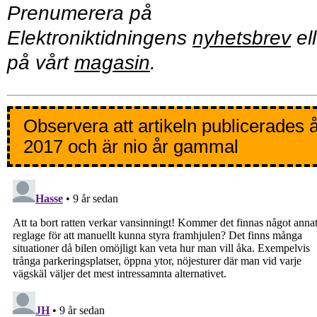
Prenumerera på
Elektroniktidningens
nyhetsbrev
ell
på vårt
magasin
.
Observera att artikeln publicerades 
2017 och är nio år gammal