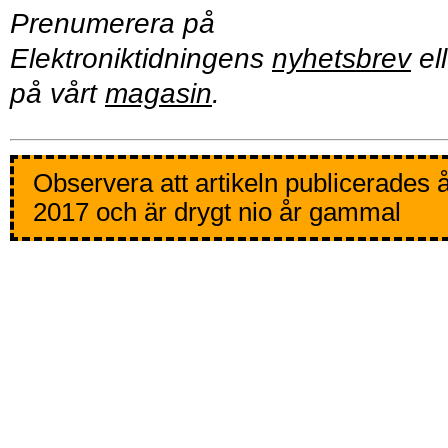
Prenumerera på
Elektroniktidningens
nyhetsbrev
ell
på vårt
magasin
.
Observera att artikeln publicerades 
2017 och är drygt nio år gammal