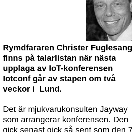
Rymdfararen
Christer Fuglesan
finns på talarlistan när nästa
upplaga av IoT-konferensen
Iotconf går av stapen om två
veckor i Lund.
Det är mjukvarukonsulten Jayway
som arrangerar konferensen. Den
gick senast gick så sent som den 