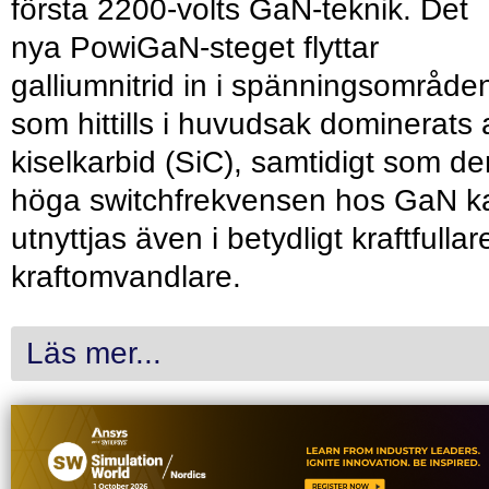
första 2200-volts GaN-teknik. Det
nya PowiGaN-steget flyttar
galliumnitrid in i spänningsområde
som hittills i huvudsak dominerats 
kiselkarbid (SiC), samtidigt som de
höga switchfrekvensen hos GaN k
utnyttjas även i betydligt kraftfullar
kraftomvandlare.
Läs mer...