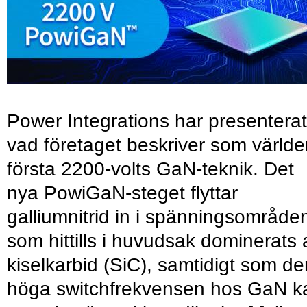
Power Integrations har presenterat
vad företaget beskriver som värld
första 2200-volts GaN-teknik. Det
nya PowiGaN-steget flyttar
galliumnitrid in i spänningsområde
som hittills i huvudsak dominerats 
kiselkarbid (SiC), samtidigt som de
höga switchfrekvensen hos GaN k