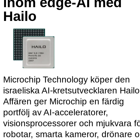
inom edge-AI med
Hailo
Microchip Technology köper den
israeliska AI-kretsutvecklaren Hailo
Affären ger Microchip en färdig
portfölj av AI-acceleratorer,
visionsprocessorer och mjukvara f
robotar, smarta kameror, drönare 