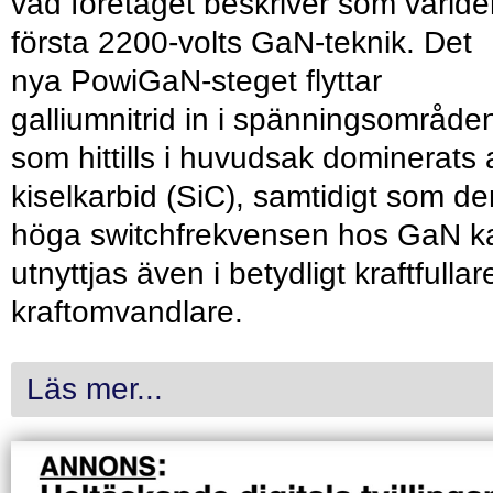
vad företaget beskriver som värld
första 2200-volts GaN-teknik. Det
nya PowiGaN-steget flyttar
galliumnitrid in i spänningsområde
som hittills i huvudsak dominerats 
kiselkarbid (SiC), samtidigt som de
höga switchfrekvensen hos GaN k
utnyttjas även i betydligt kraftfullar
kraftomvandlare.
Läs mer...