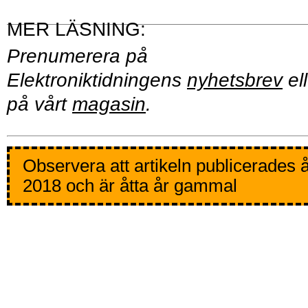
Prenumerera på
Elektroniktidningens
nyhetsbrev
ell
på vårt
magasin
.
Observera att artikeln publicerades 
2018 och är åtta år gammal